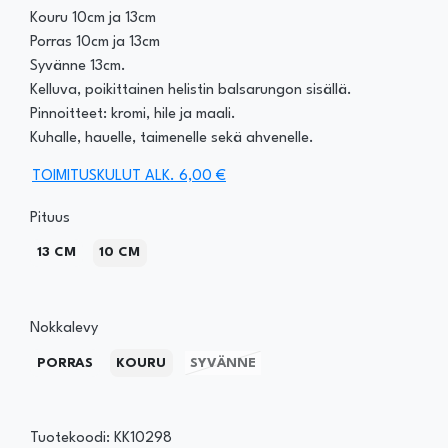
Kouru 10cm ja 13cm
Porras 10cm ja 13cm
Syvänne 13cm.
Kelluva, poikittainen helistin balsarungon sisällä.
Pinnoitteet: kromi, hile ja maali.
Kuhalle, hauelle, taimenelle sekä ahvenelle.
TOIMITUSKULUT ALK. 6,00 €
Pituus
13 CM
10 CM
Nokkalevy
PORRAS
KOURU
SYVÄNNE
Tuotekoodi: KK10298