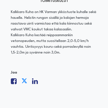
TOIMITUSKULUT
Kalkkaro Kuha on HK Varman ykköstuote kuhalle sekä
hauelle. Helistin rungon sisällä ja kalojen hermoja
raastava uinti varmistaa että kala kiinnostuu sekä
vahvat VMC koukut takaa kalasaaliin.
Kalkkaro Kuha kestää reippaammankin
vetonopeuden, mutta suositellaan 2,0-5,0 km/h
vauhtia. Uintisyvyys kouru-sekä porraslevyllä noin
1,5-2,0m ja syvänne noin 3,0m.
Jaa