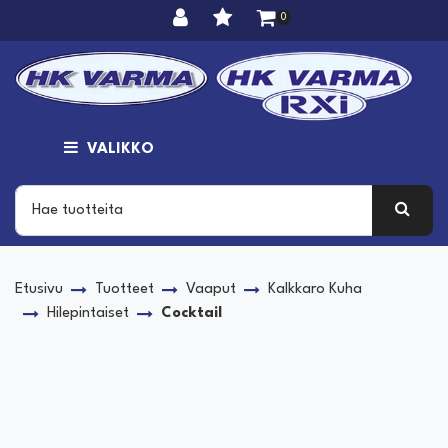
Siirry pääsisältöön
0
VALIKKO
Etusivu
Tuotteet
Vaaput
Kalkkaro Kuha
Hilepintaiset
Cocktail