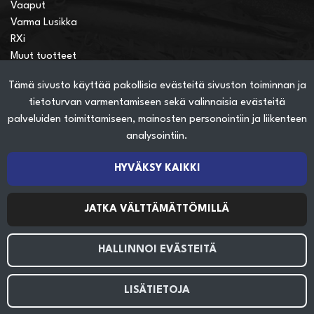
Vaaput
Varma Lusikka
RXi
Muut tuotteet
Tämä sivusto käyttää pakollisia evästeitä sivuston toiminnan ja
Verkkokauppainfo
tietoturvan varmentamiseen sekä valinnaisia evästeitä
Näin teet ostoksia verkkokaupassa
palveluiden toimittamiseen, mainosten personointiin ja liikenteen
Sopimusehdot
analysointiin.
Toimitustavat
Maksutavat
HYVÄKSY KAIKKI
Tietosuojaseloste
JATKA VÄLTTÄMÄTTÖMILLÄ
Seuraa sosiaalisessa mediassa
HALLINNOI EVÄSTEITÄ
LISÄTIETOJA