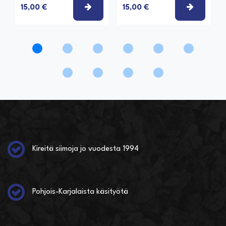
VALITSE VAIHTOEHTO
VALITSE
15,00 €
15,00 €
Kireitä siimoja jo vuodesta 1994
Pohjois-Karjalaista käsityötä