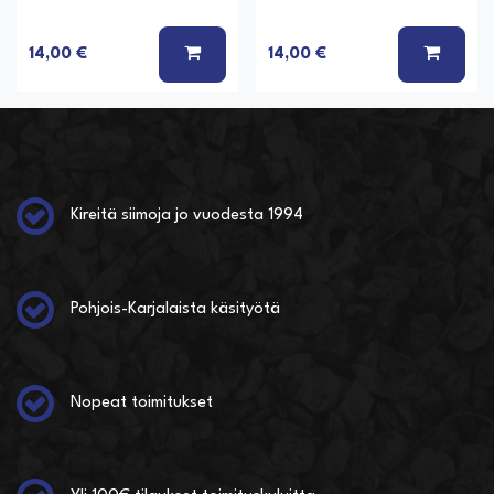
LISÄÄ KORIIN
LISÄÄ
14,00 €
14,00 €
Kireitä siimoja jo vuodesta 1994
Pohjois-Karjalaista käsityötä
Nopeat toimitukset