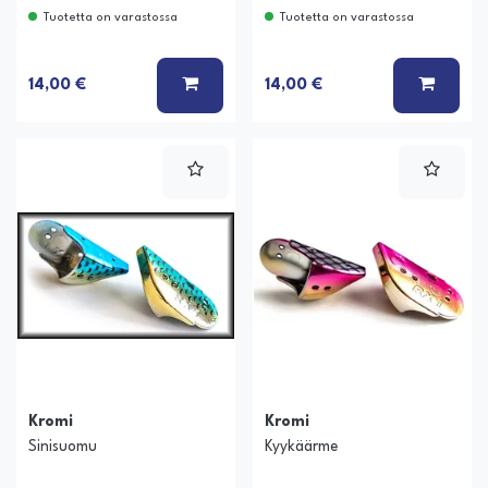
Tuotetta on varastossa
Tuotetta on varastossa
LISÄÄ KORIIN
LISÄÄ
14,00 €
14,00 €
Kromi
Kromi
Sinisuomu
Kyykäärme