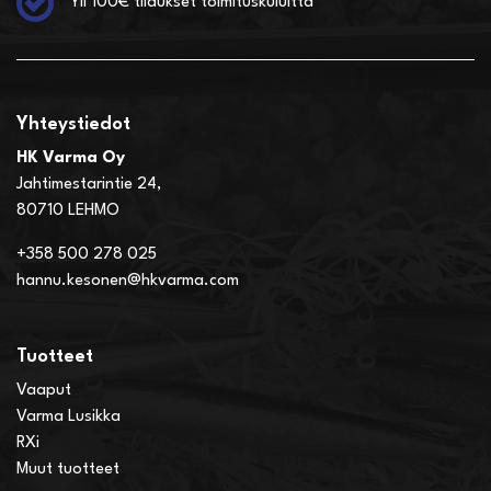
Yli 100€ tilaukset toimituskuluitta
Yhteystiedot
HK Varma Oy
Jahtimestarintie 24,
80710 LEHMO
+358 500 278 025
hannu.kesonen@hkvarma.com
Tuotteet
Vaaput
Varma Lusikka
RXi
Muut tuotteet