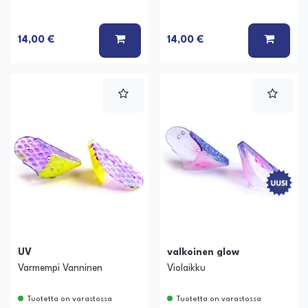
LISÄÄ KORIIN
LISÄÄ
14,00 €
14,00 €
UV
valkoinen glow
Varmempi Vanninen
Violaikku
Tuotetta on varastossa
Tuotetta on varastossa