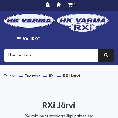
Siirry pääsisältöön
0
VALIKKO
Etusivu
Tuotteet
RXi
RXi Järvi
RXi Järvi
RXi raksipäät myydään 3kpl paketeissa