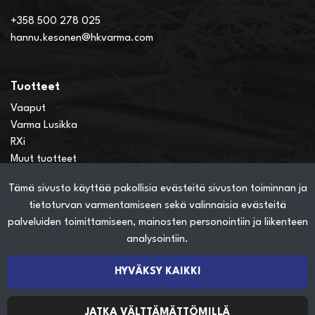
+358 500 278 025
hannu.kesonen@hkvarma.com
Tuotteet
Vaaput
Varma Lusikka
RXi
Muut tuotteet
Tämä sivusto käyttää pakollisia evästeitä sivuston toiminnan ja
Verkkokauppainfo
tietoturvan varmentamiseen sekä valinnaisia evästeitä
Näin teet ostoksia verkkokaupassa
palveluiden toimittamiseen, mainosten personointiin ja liikenteen
Sopimusehdot
analysointiin.
Toimitustavat
Maksutavat
HYVÄKSY KAIKKI
Tietosuojaseloste
JATKA VÄLTTÄMÄTTÖMILLÄ