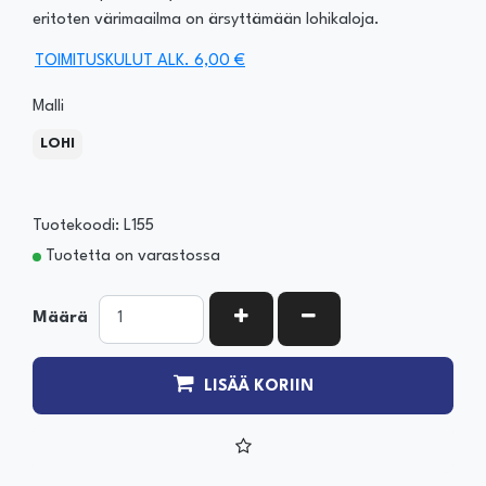
eritoten värimaailma on ärsyttämään lohikaloja.
TOIMITUSKULUT ALK. 6,00 €
Malli
LOHI
Tuotekoodi: L155
Tuotetta on varastossa
KASVATA MÄÄRÄÄ
VÄHENNÄ MÄÄRÄÄ
Määrä
LISÄÄ KORIIN