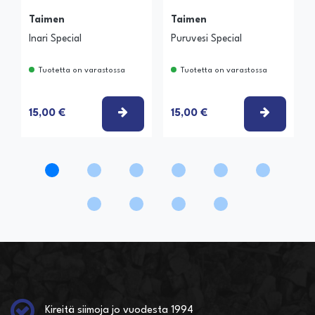
Taimen
Taimen
Inari Special
Puruvesi Special
Tuotetta on varastossa
Tuotetta on varastossa
VALITSE VAIHTOEHTO
VALITSE
15,00 €
15,00 €
Kireitä siimoja jo vuodesta 1994