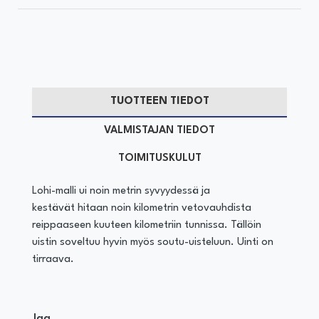
TUOTTEEN TIEDOT
VALMISTAJAN TIEDOT
TOIMITUSKULUT
Lohi-malli ui noin metrin syvyydessä ja
kestävät hitaan noin kilometrin vetovauhdista
reippaaseen kuuteen kilometriin tunnissa. Tällöin
uistin soveltuu hyvin myös soutu-uisteluun. Uinti on
tirraava.
Jaa