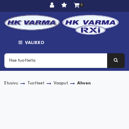
Siirry pääsisältöön
0
VALIKKO
Etusivu
Tuotteet
Vaaput
Ahven