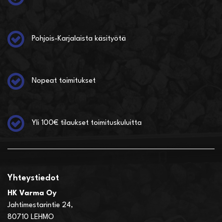
Pohjois-Karjalaista käsityötä
Nopeat toimitukset
Yli 100€ tilaukset toimituskuluitta
Yhteystiedot
HK Varma Oy
Jahtimestarintie 24,
80710 LEHMO