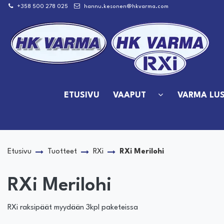
Siirry pääsisältöön
+358 500 278 025
hannu.kesonen@hkvarma.com
ETUSIVU
VAAPUT
VARMA LUS
Etusivu
Tuotteet
RXi
RXi Merilohi
RXi Merilohi
RXi raksipäät myydään 3kpl paketeissa