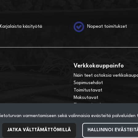
Karjalaista käsityötä
Nopeat toimitukset
Verkkokauppainfo
Näin teet ostoksia verkkokaup
Sopimusehdot
Toimitustavat
Maksutavat
Tietosuojaseloste
ietoturvan varmentamiseen sekä valinnaisia evästeitä palveluiden to
JATKA VÄLTTÄMÄTTÖMILLÄ
HALLINNOI EVÄSTEIT