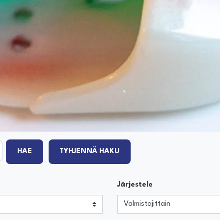
HAE
TYHJENNÄ HAKU
Järjestele