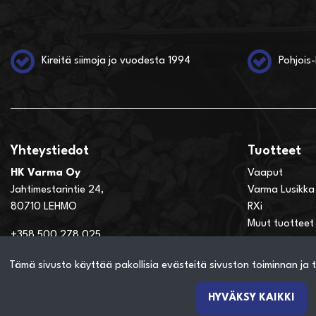
Kireitä siimoja jo vuodesta 1994
Pohjois-
Yhteystiedot
Tuotteet
HK Varma Oy
Vaaput
Jahtimestarintie 24,
Varma Lusikka
80710 LEHMO
RXi
Muut tuotteet
+358 500 278 025
hannu.kesonen@hkvarma.com
Tämä sivusto käyttää pakollisia evästeitä sivuston toiminnan ja t
HYVÄKSY KAIKKI