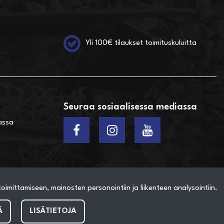
Yli 100€ tilaukset toimituskuluitta
Seuraa sosiaalisessa mediassa
assa
imittamiseen, mainosten personointiin ja liikenteen analysointiin.
Ä
LISÄTIETOJA