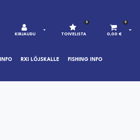
0
0
AVAA KIRJAUTUMINEN
AVAA
KIRJAUDU
TOIVELISTA
0,00 €
INFO
RXI LÖJSKALLE
FISHING INFO