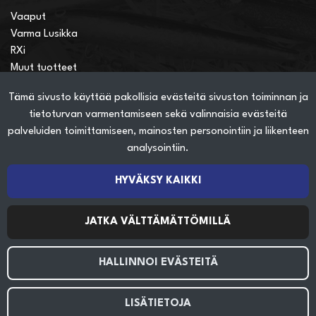
Vaaput
Varma Lusikka
RXi
Muut tuotteet
Tämä sivusto käyttää pakollisia evästeitä sivuston toiminnan ja
Verkkokauppainfo
tietoturvan varmentamiseen sekä valinnaisia evästeitä
Näin teet ostoksia verkkokaupassa
palveluiden toimittamiseen, mainosten personointiin ja liikenteen
Sopimusehdot
analysointiin.
Toimitustavat
Maksutavat
HYVÄKSY KAIKKI
Tietosuojaseloste
JATKA VÄLTTÄMÄTTÖMILLÄ
Seuraa sosiaalisessa mediassa
HALLINNOI EVÄSTEITÄ
LISÄTIETOJA