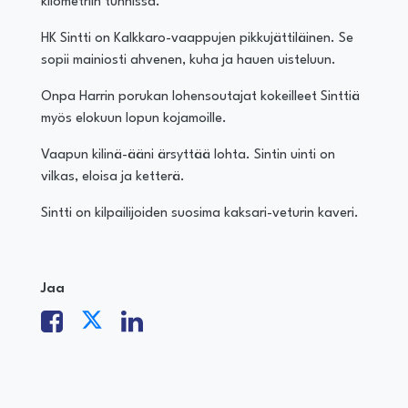
kilometriin tunnissa.
HK Sintti on Kalkkaro-vaappujen pikkujättiläinen. Se
sopii mainiosti ahvenen, kuha ja hauen uisteluun.
Onpa Harrin porukan lohensoutajat kokeilleet Sinttiä
myös elokuun lopun kojamoille.
Vaapun kilinä-ääni ärsyttää lohta. Sintin uinti on
vilkas, eloisa ja ketterä.
Sintti on kilpailijoiden suosima kaksari-veturin kaveri.
Jaa