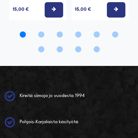
VALITSE VAIHTOEHTO
VALITSE
15,00 €
15,00 €
Kireitä siimoja jo vuodesta 1994
Pohjois-Karjalaista käsityötä