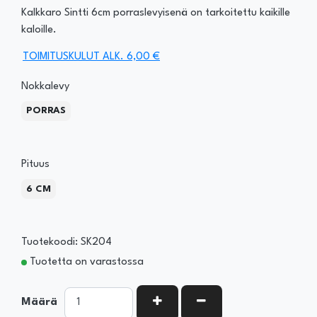
Kalkkaro Sintti 6cm porraslevyisenä on tarkoitettu kaikille
kaloille.
TOIMITUSKULUT ALK. 6,00 €
Nokkalevy
PORRAS
Pituus
6 CM
Tuotekoodi: SK204
Tuotetta on varastossa
KASVATA MÄÄRÄÄ
VÄHENNÄ MÄÄRÄÄ
Määrä