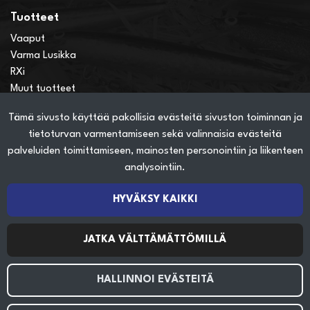
Tuotteet
Vaaput
Varma Lusikka
RXi
Muut tuotteet
Tämä sivusto käyttää pakollisia evästeitä sivuston toiminnan ja
Verkkokauppainfo
tietoturvan varmentamiseen sekä valinnaisia evästeitä
Näin teet ostoksia verkkokaupassa
palveluiden toimittamiseen, mainosten personointiin ja liikenteen
Sopimusehdot
analysointiin.
Toimitustavat
Maksutavat
HYVÄKSY KAIKKI
Tietosuojaseloste
JATKA VÄLTTÄMÄTTÖMILLÄ
Seuraa sosiaalisessa mediassa
HALLINNOI EVÄSTEITÄ