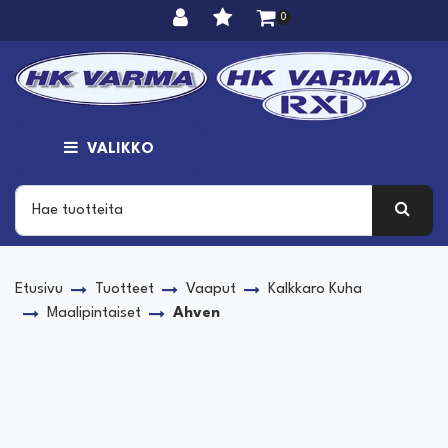
Siirry pääsisältöön
0
VALIKKO
Etusivu
Tuotteet
Vaaput
Kalkkaro Kuha
Maalipintaiset
Ahven