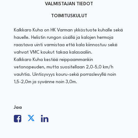
VALMISTAJAN TIEDOT
TOIMITUSKULUT
Kalkkaro Kuha on HK Varman ykköstuote kuhalle sekä
hauelle. Helistin rungon sisällä ja kalojen hermoja
raastava uinti varmistaa että kala kiinnostuu sekä
vahvat VMC koukut takaa kalasaaliin.
Kalkkaro Kuha kestää reippaammankin
vetonopeuden, mutta suositellaan 2,0-5,0 km/h
vauhtia. Uintisyvyys kouru-sekä porraslevyllä noin
1,5-2,0m ja syvänne noin 3,0m.
Jaa