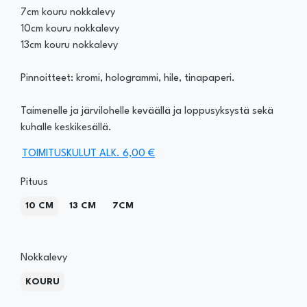
7cm kouru nokkalevy
10cm kouru nokkalevy
13cm kouru nokkalevy
Pinnoitteet: kromi, hologrammi, hile, tinapaperi.
Taimenelle ja järvilohelle keväällä ja loppusyksystä sekä
kuhalle keskikesällä.
TOIMITUSKULUT ALK. 6,00 €
Pituus
10 CM
13 CM
7CM
Nokkalevy
KOURU