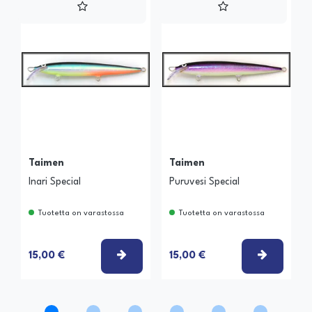
Taimen
Taimen
Inari Special
Puruvesi Special
Tuotetta on varastossa
Tuotetta on varastossa
VALITSE VAIHTOEHTO
VALITSE
15,00 €
15,00 €