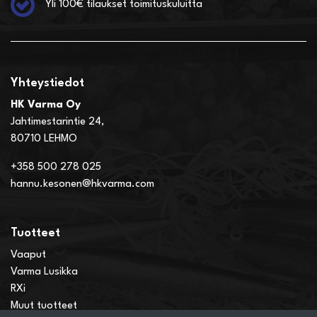
Yli 100€ tilaukset toimituskuluitta
Yhteystiedot
HK Varma Oy
Jahtimestarintie 24,
80710 LEHMO
+358 500 278 025
hannu.kesonen@hkvarma.com
Tuotteet
Vaaput
Varma Lusikka
RXi
Muut tuotteet