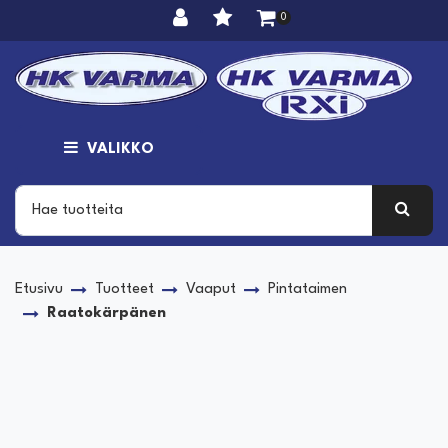
Siirry pääsisältöön
0
VALIKKO
Etusivu
Tuotteet
Vaaput
Pintataimen
Raatokärpänen