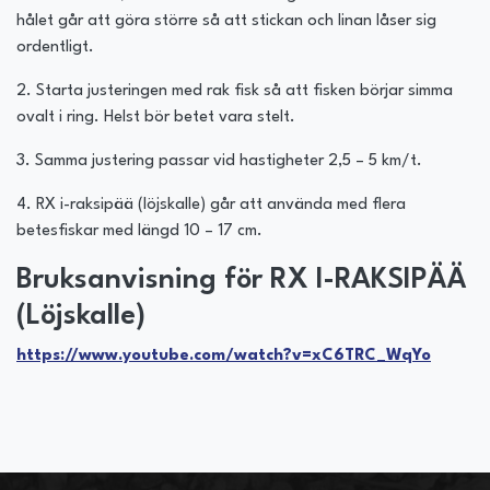
hålet går att göra större så att stickan och linan låser sig
ordentligt.
2. Starta justeringen med rak fisk så att fisken börjar simma
ovalt i ring. Helst bör betet vara stelt.
3. Samma justering passar vid hastigheter 2,5 – 5 km/t.
4. RX i-raksipää (löjskalle) går att använda med flera
betesfiskar med längd 10 – 17 cm.
Bruksanvisning för RX I-RAKSIPÄÄ
(Löjskalle)
https://www.youtube.com/watch?v=xC6TRC_WqYo