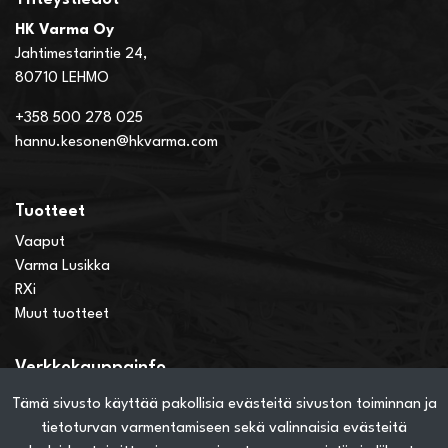
HK Varma Oy
Jahtimestarintie 24,
80710 LEHMO
+358 500 278 025
hannu.kesonen@hkvarma.com
Tuotteet
Vaaput
Varma Lusikka
RXi
Muut tuotteet
Verkkokauppainfo
Näin teet ostoksia verkkokaupassa
Tämä sivusto käyttää pakollisia evästeitä sivuston toiminnan ja
Sopimusehdot
tietoturvan varmentamiseen sekä valinnaisia evästeitä
Toimitustavat