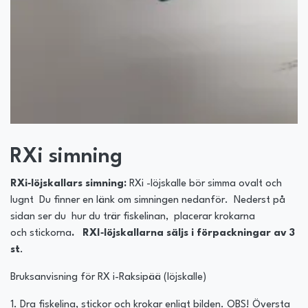
RXi simning
RXi‐löjskallars simning:
RXi -löjskalle bör simma ovalt och
lugnt Du finner en länk om simningen nedanför. Nederst på
sidan ser du hur du trär fiskelinan, placerar krokarna
och stickorna
. RXI‐löjskallarna säljs i förpackningar av 3
st
.
Bruksanvisning för RX i-Raksipää (löjskalle)
1. Dra fiskelina, stickor och krokar enligt bilden. OBS! Översta