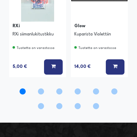
RXi
Glow
RXi siimanlukitustikku
Kuparista Violettiin
Tuotetta on varastossa
Tuotetta on varastossa
LISÄÄ KORIIN
LISÄÄ K
5,00 €
14,00 €