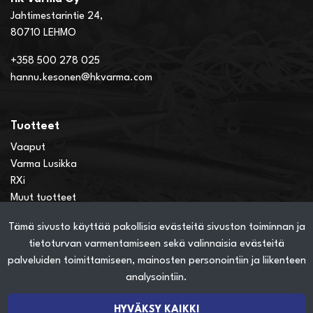
Jahtimestarintie 24,
80710 LEHMO
+358 500 278 025
hannu.kesonen@hkvarma.com
Tuotteet
Vaaput
Varma Lusikka
RXi
Muut tuotteet
Tämä sivusto käyttää pakollisia evästeitä sivuston toiminnan ja
Verkkokauppainfo
tietoturvan varmentamiseen sekä valinnaisia evästeitä
Näin teet ostoksia verkkokaupassa
palveluiden toimittamiseen, mainosten personointiin ja liikenteen
Sopimusehdot
analysointiin.
Toimitustavat
Maksutavat
HYVÄKSY KAIKKI