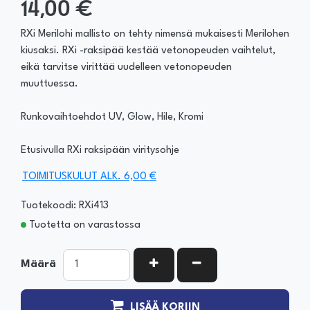
14,00 €
RXi Merilohi mallisto on tehty nimensä mukaisesti Merilohen
kiusaksi. RXi -raksipää kestää vetonopeuden vaihtelut,
eikä tarvitse virittää uudelleen vetonopeuden
muuttuessa.
Runkovaihtoehdot UV, Glow, Hile, Kromi
Etusivulla RXi raksipään viritysohje
TOIMITUSKULUT ALK. 6,00 €
Tuotekoodi: RXi413
Tuotetta on varastossa
KASVATA MÄÄRÄÄ
VÄHENNÄ MÄÄRÄÄ
Määrä
LISÄÄ KORIIN