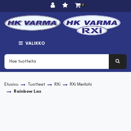
Siirry pääsisältöön
0
VALIKKO
Etusivu
Tuotteet
RXi
RXi Merilohi
Rainbow Lax