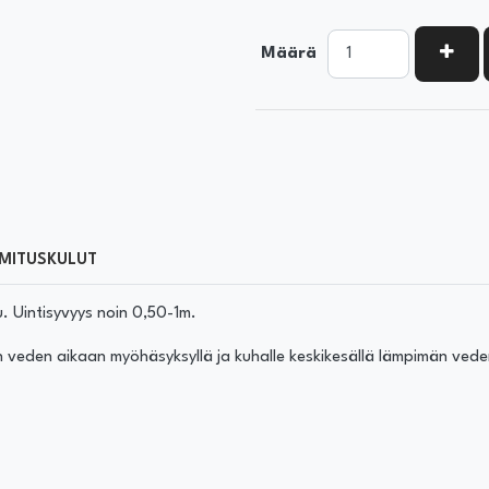
KASV
Määrä
MITUSKULUT
. Uintisyvyys noin 0,50-1m.
 veden aikaan myöhäsyksyllä ja kuhalle keskikesällä lämpimän vede