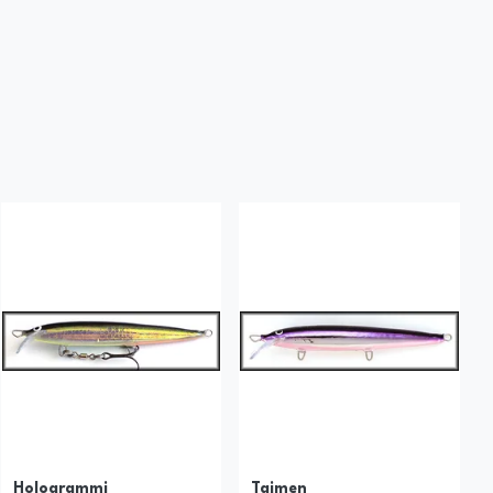
Hologrammi
Taimen