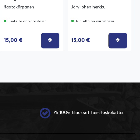
Raatokärpänen
Järvilohen herkku
Tuotetta on varastossa
Tuotetta on varastossa
SE VAIHTOEHTO
VALITSE VAIHTOEHTO
VALITSE
15,00 €
15,00 €
Yli 100€ tilaukset toimituskuluitta