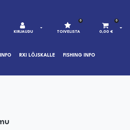
0
0
AVAA KIRJAUTUMINEN
AVAA
KIRJAUDU
TOIVELISTA
0,00 €
INFO
RXI LÖJSKALLE
FISHING INFO
omu