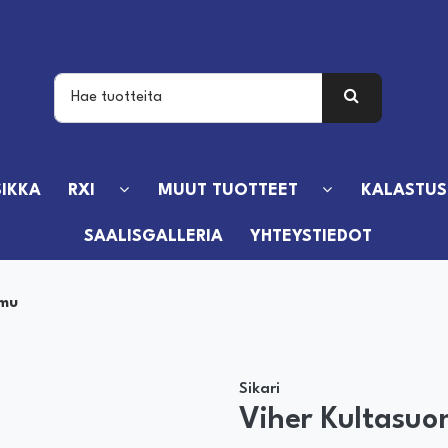
IKKA
RXI
MUUT TUOTTEET
KALASTUS
SAALISGALLERIA
YHTEYSTIEDOT
omu
Sikari
Viher Kultasu