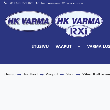
Siirry pääsisältöön
+358 500 278 025
hannu.kesonen@hkvarma.com
ETUSIVU
VAAPUT
VARMA LUS
Etusivu
Tuotteet
Vaaput
Sikari
Viher Kultasu