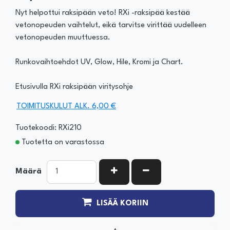
Nyt helpottui raksipään veto! RXi -raksipää kestää
vetonopeuden vaihtelut, eikä tarvitse virittää uudelleen
vetonopeuden muuttuessa.
Runkovaihtoehdot UV, Glow, Hile, Kromi ja Chart.
Etusivulla RXi raksipään viritysohje
TOIMITUSKULUT ALK. 6,00 €
Tuotekoodi: RXi210
Tuotetta on varastossa
KASVATA MÄÄRÄÄ
VÄHENNÄ MÄÄRÄÄ
Määrä
LISÄÄ KORIIN