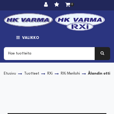
Siirry pääsisältöön
0
VALIKKO
Etusivu
Tuotteet
RXi
RXi Merilohi
Ålandin otti