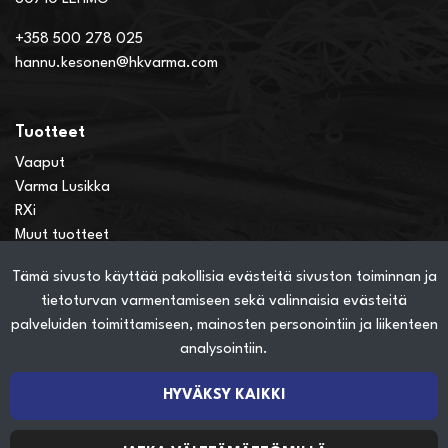
+358 500 278 025
hannu.kesonen@hkvarma.com
Tuotteet
Vaaput
Varma Lusikka
RXi
Muut tuotteet
Tämä sivusto käyttää pakollisia evästeitä sivuston toiminnan ja
Verkkokauppainfo
tietoturvan varmentamiseen sekä valinnaisia evästeitä
Näin teet ostoksia verkkokaupassa
palveluiden toimittamiseen, mainosten personointiin ja liikenteen
Sopimusehdot
analysointiin.
Toimitustavat
Maksutavat
HYVÄKSY KAIKKI
Tietosuojaseloste