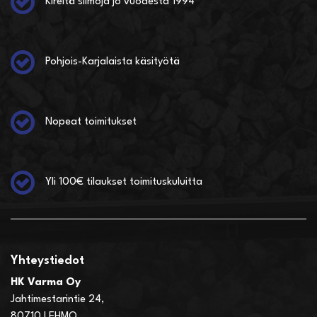
Kireitä siimoja jo vuodesta 1994
Pohjois-Karjalaista käsityötä
Nopeat toimitukset
Yli 100€ tilaukset toimituskuluitta
Yhteystiedot
HK Varma Oy
Jahtimestarintie 24,
80710 LEHMO