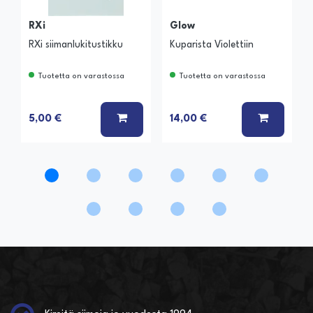
RXi
Glow
RXi siimanlukitustikku
Kuparista Violettiin
Tuotetta on varastossa
Tuotetta on varastossa
LISÄÄ KORIIN
LISÄÄ K
5,00 €
14,00 €