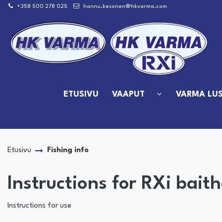
Siirry pääsisältöön
+358 500 278 025
hannu.kesonen@hkvarma.com
ETUSIVU
VAAPUT
VARMA LUS
Etusivu
Fishing info
Instructions for RXi bait
Instructions for use