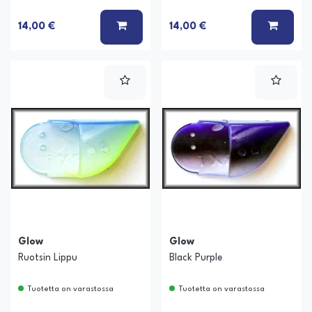
LISÄÄ KORIIN
LISÄÄ
14,00 €
14,00 €
Glow
Glow
Ruotsin Lippu
Black Purple
Tuotetta on varastossa
Tuotetta on varastossa