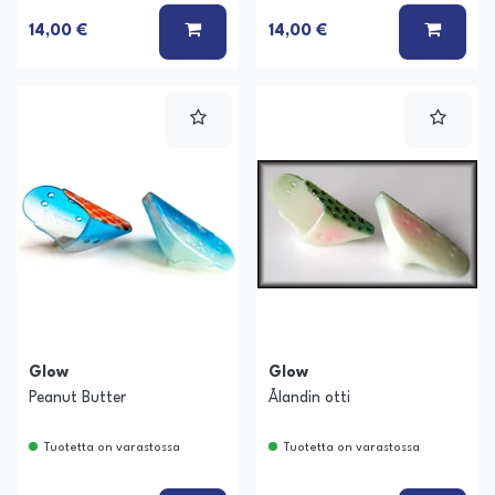
LISÄÄ KORIIN
LISÄÄ
14,00 €
14,00 €
Glow
Glow
Peanut Butter
Ålandin otti
Tuotetta on varastossa
Tuotetta on varastossa