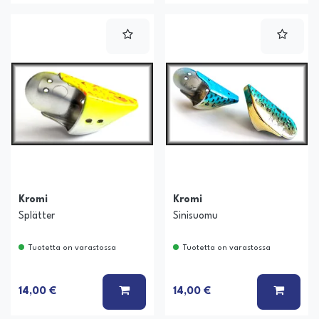
Kromi
Kromi
Splätter
Sinisuomu
Tuotetta on varastossa
Tuotetta on varastossa
LISÄÄ KORIIN
LISÄÄ
14,00 €
14,00 €