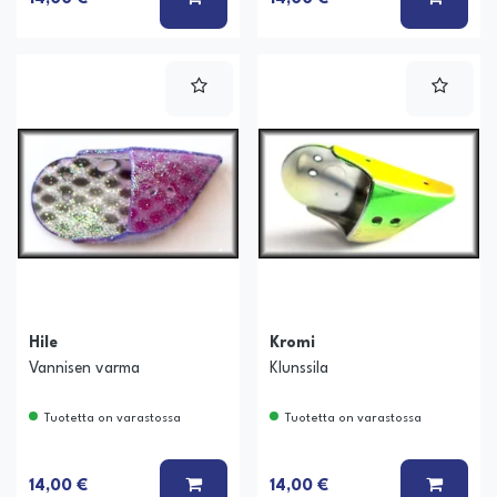
Hile
Kromi
Vannisen varma
Klunssila
Tuotetta on varastossa
Tuotetta on varastossa
LISÄÄ KORIIN
LISÄÄ
14,00 €
14,00 €