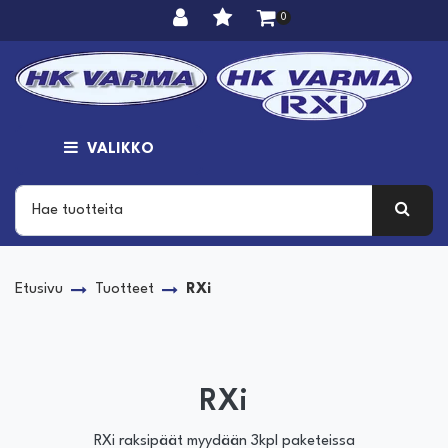
Siirry pääsisältöön
0
VALIKKO
Etusivu
Tuotteet
RXi
RXi
RXi raksipäät myydään 3kpl paketeissa