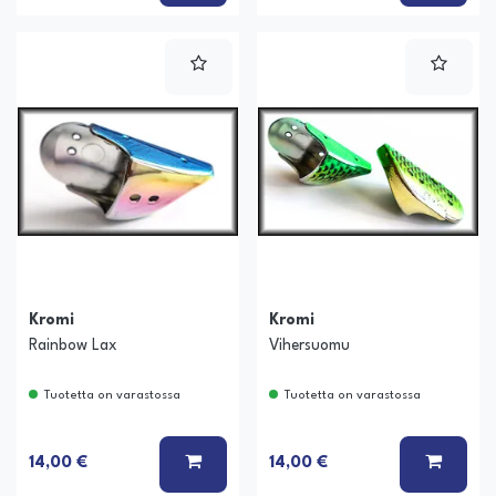
Kromi
Kromi
Rainbow Lax
Vihersuomu
Tuotetta on varastossa
Tuotetta on varastossa
LISÄÄ KORIIN
LISÄÄ
14,00 €
14,00 €