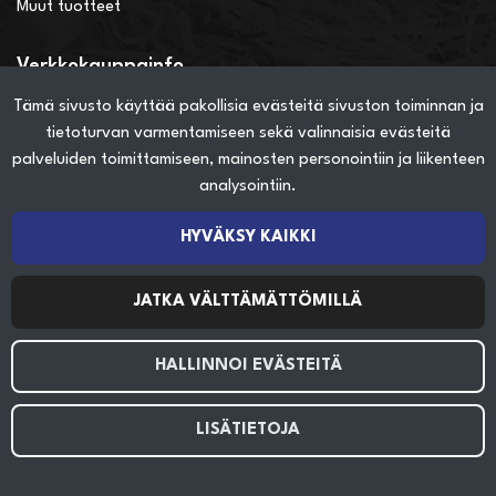
Muut tuotteet
Verkkokauppainfo
Näin teet ostoksia verkkokaupassa
Tämä sivusto käyttää pakollisia evästeitä sivuston toiminnan ja
Sopimusehdot
tietoturvan varmentamiseen sekä valinnaisia evästeitä
Toimitustavat
palveluiden toimittamiseen, mainosten personointiin ja liikenteen
Maksutavat
analysointiin.
Tietosuojaseloste
HYVÄKSY KAIKKI
Seuraa sosiaalisessa mediassa
JATKA VÄLTTÄMÄTTÖMILLÄ
HALLINNOI EVÄSTEITÄ
LISÄTIETOJA
© 2024 HK Varma Oy. All rights reserved. Site by
atFlow Oy