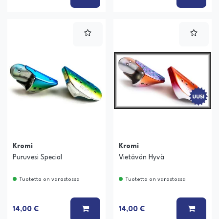
Kromi
Kromi
Puruvesi Special
Vietävän Hyvä
Tuotetta on varastossa
Tuotetta on varastossa
LISÄÄ KORIIN
LISÄÄ
14,00 €
14,00 €