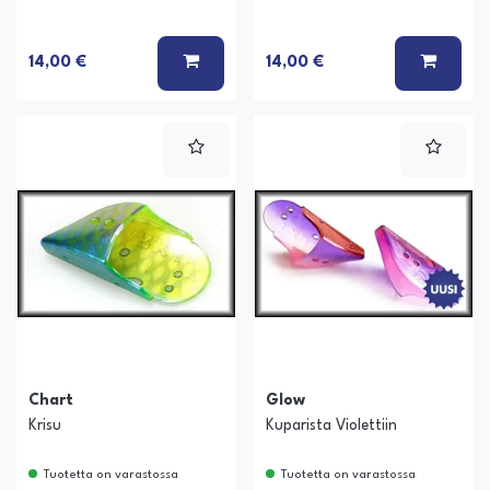
LISÄÄ KORIIN
LISÄÄ
14,00 €
14,00 €
Chart
Glow
Krisu
Kuparista Violettiin
Tuotetta on varastossa
Tuotetta on varastossa