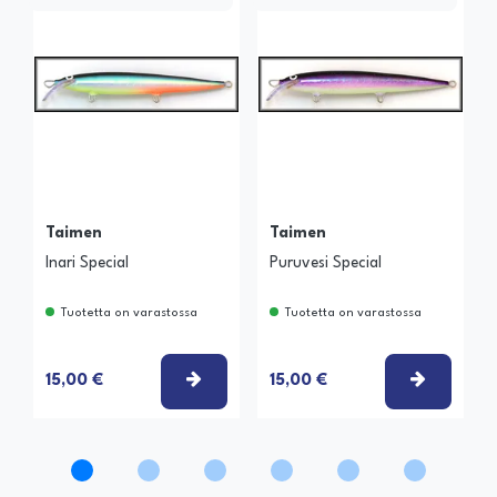
Taimen
Taimen
Inari Special
Puruvesi Special
Tuotetta on varastossa
Tuotetta on varastossa
VALITSE VAIHTOEHTO
VALITSE
15,00 €
15,00 €