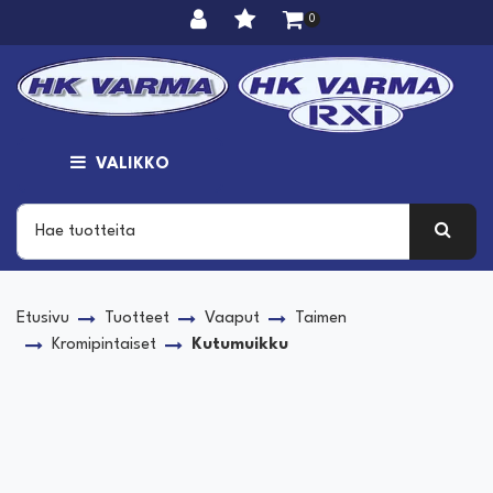
Siirry pääsisältöön
0
VALIKKO
Etusivu
Tuotteet
Vaaput
Taimen
Kromipintaiset
Kutumuikku