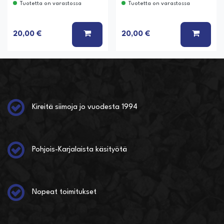
Tuotetta on varastossa
Tuotetta on varastossa
LISÄÄ KORIIN
LISÄÄ
20,00 €
20,00 €
Kireitä siimoja jo vuodesta 1994
Pohjois-Karjalaista käsityötä
Nopeat toimitukset