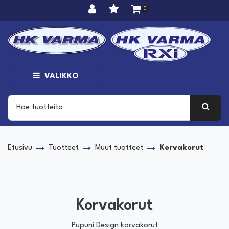
Siirry pääsisältöön
0
VALIKKO
Etusivu
Tuotteet
Muut tuotteet
Korvakorut
Korvakorut
Pupuni Design korvakorut