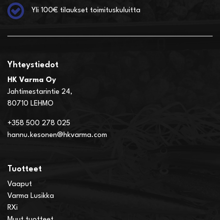
Yli 100€ tilaukset toimituskuluitta
Yhteystiedot
HK Varma Oy
Jahtimestarintie 24,
80710 LEHMO
+358 500 278 025
hannu.kesonen@hkvarma.com
Tuotteet
Vaaput
Varma Lusikka
RXi
Muut tuotteet