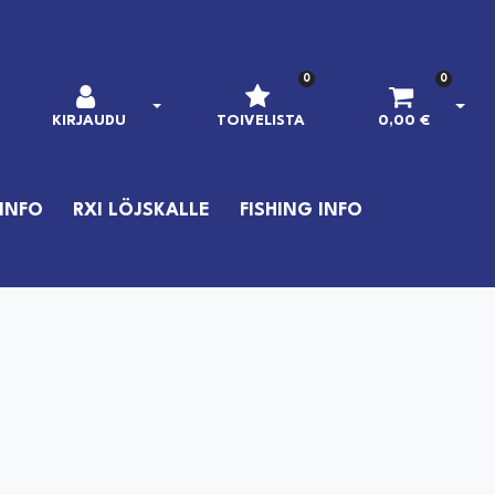
0
0
AVAA KIRJAUTUMINEN
AVAA
KIRJAUDU
TOIVELISTA
0,00 €
INFO
RXI LÖJSKALLE
FISHING INFO