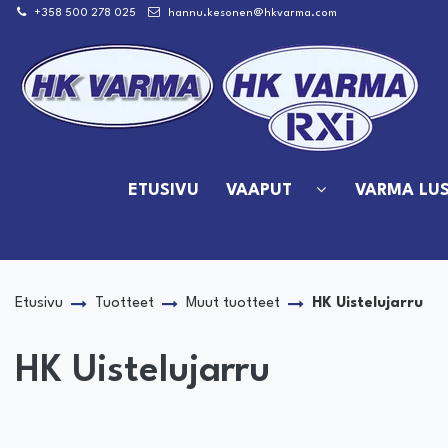
Siirry pääsisältöön
+358 500 278 025
hannu.kesonen@hkvarma.com
ETUSIVU
VAAPUT
VARMA LUS
Etusivu
Tuotteet
Muut tuotteet
HK Uistelujarru
HK Uistelujarru