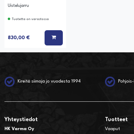
Uistelujarru
Tuotetta on varastossa
LISÄÄ KORIIN
830,00 €
Kireitä siimoja jo vuodesta 1994
Pohjois-
Yhteystiedot
Tuotteet
HK Varma Oy
Vaaput