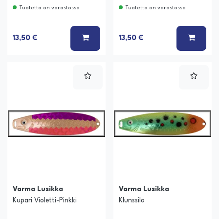
Tuotetta on varastossa
Tuotetta on varastossa
LISÄÄ KORIIN
LISÄÄ
13,50 €
13,50 €
Varma Lusikka
Varma Lusikka
Kupari Violetti-Pinkki
Klunssila