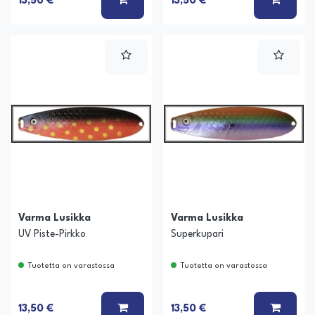
LISÄÄ KORIIN
LISÄÄ
13,50 €
13,50 €
Varma Lusikka
Varma Lusikka
UV Piste-Pirkko
Superkupari
Tuotetta on varastossa
Tuotetta on varastossa
LISÄÄ KORIIN
LISÄÄ
13,50 €
13,50 €