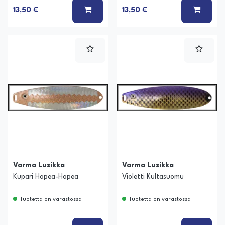
LISÄÄ KORIIN
LISÄÄ
13,50 €
13,50 €
Varma Lusikka
Varma Lusikka
Kupari Hopea-Hopea
Violetti Kultasuomu
Tuotetta on varastossa
Tuotetta on varastossa