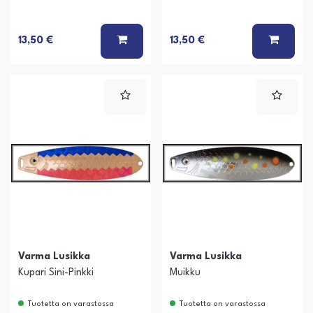
LISÄÄ KORIIN
LISÄÄ
13,50 €
13,50 €
Varma Lusikka
Varma Lusikka
Kupari Sini-Pinkki
Muikku
Tuotetta on varastossa
Tuotetta on varastossa