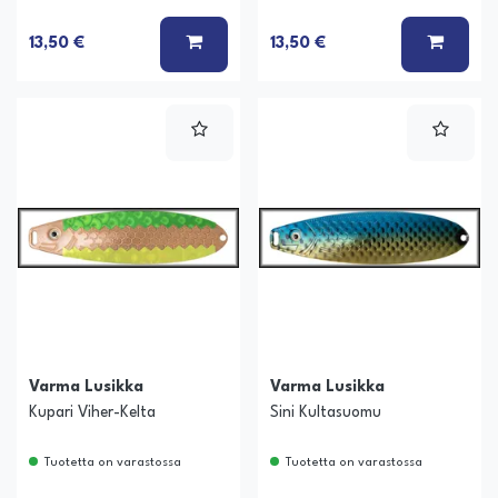
LISÄÄ KORIIN
LISÄÄ
13,50 €
13,50 €
Varma Lusikka
Varma Lusikka
Kupari Viher-Kelta
Sini Kultasuomu
Tuotetta on varastossa
Tuotetta on varastossa