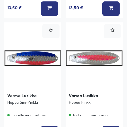
LISÄÄ KORIIN
LISÄÄ
13,50 €
13,50 €
Varma Lusikka
Varma Lusikka
Hopea Sini-Pinkki
Hopea Pinkki
Tuotetta on varastossa
Tuotetta on varastossa