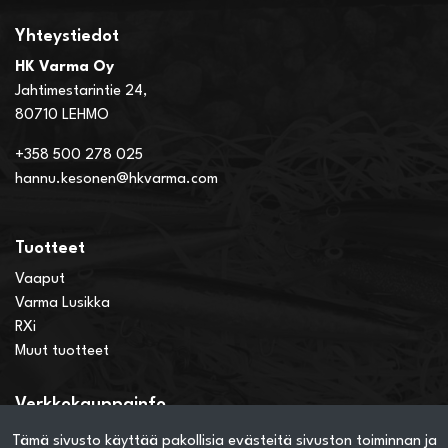
Yhteystiedot
HK Varma Oy
Jahtimestarintie 24,
80710 LEHMO
+358 500 278 025
hannu.kesonen@hkvarma.com
Tuotteet
Vaaput
Varma Lusikka
RXi
Muut tuotteet
Verkkokauppainfo
Näin teet ostoksia verkkokaupassa
Tämä sivusto käyttää pakollisia evästeitä sivuston toiminnan ja