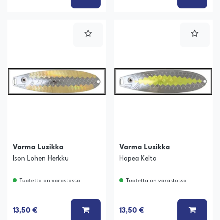
Varma Lusikka
Varma Lusikka
Ison Lohen Herkku
Hopea Kelta
Tuotetta on varastossa
Tuotetta on varastossa
LISÄÄ KORIIN
LISÄÄ
13,50 €
13,50 €