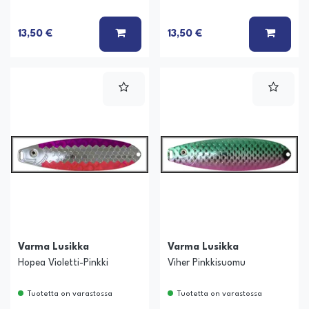
LISÄÄ KORIIN
LISÄÄ
13,50 €
13,50 €
Varma Lusikka
Varma Lusikka
Hopea Violetti-Pinkki
Viher Pinkkisuomu
Tuotetta on varastossa
Tuotetta on varastossa