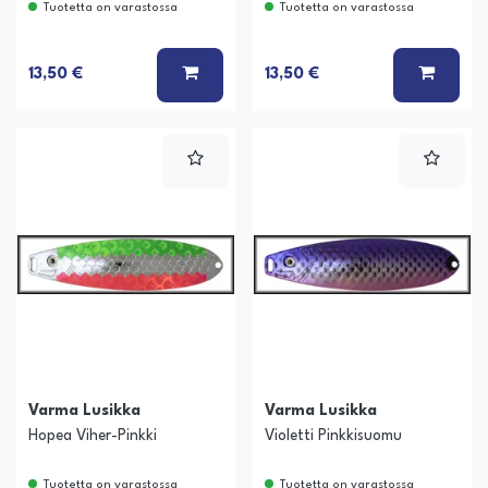
Tuotetta on varastossa
Tuotetta on varastossa
LISÄÄ KORIIN
LISÄÄ
13,50 €
13,50 €
Varma Lusikka
Varma Lusikka
Hopea Viher-Pinkki
Violetti Pinkkisuomu
Tuotetta on varastossa
Tuotetta on varastossa