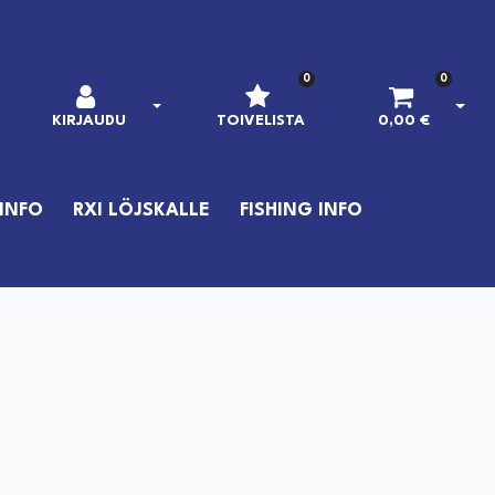
0
0
AVAA KIRJAUTUMINEN
AVAA
KIRJAUDU
TOIVELISTA
0,00 €
INFO
RXI LÖJSKALLE
FISHING INFO