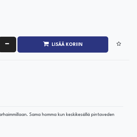
ATA MÄÄRÄÄ
VÄHENNÄ MÄÄRÄÄ
LISÄÄ KORIIN
n parhaimmillaan. Sama homma kun keskikesällä pintaveden