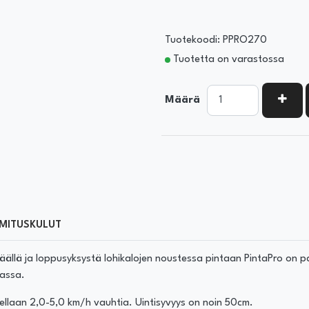
Tuotekoodi: PPRO270
Tuotetta on varastossa
KASV
Määrä
MITUSKULUT
 Keväällä ja loppusyksystä lohikalojen noustessa pintaan PintaPro o
nassa.
llaan 2,0-5,0 km/h vauhtia. Uintisyvyys on noin 50cm.