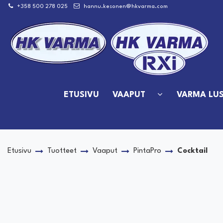
Siirry pääsisältöön
+358 500 278 025
hannu.kesonen@hkvarma.com
ETUSIVU
VAAPUT
VARMA LUS
Etusivu
Tuotteet
Vaaput
PintaPro
Cocktail