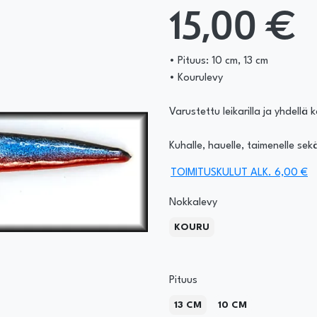
15,00 €
• Pituus: 10 cm, 13 cm
• Kourulevy
Varustettu leikarilla ja yhdellä
Kuhalle, hauelle, taimenelle sek
TOIMITUSKULUT ALK. 6,00 €
Nokkalevy
KOURU
Pituus
13 CM
10 CM