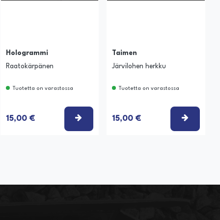
Hologrammi
Taimen
Raatokärpänen
Järvilohen herkku
Tuotetta on varastossa
Tuotetta on varastossa
SE VAIHTOEHTO
VALITSE VAIHTOEHTO
VALITSE
15,00 €
15,00 €