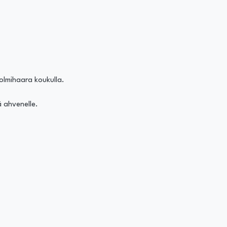
 kolmihaara koukulla.
ä ahvenelle.