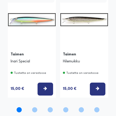
Taimen
Taimen
Inari Special
Hilemuikku
Tuotetta on varastossa
Tuotetta on varastossa
VALITSE VAIHTOEHTO
VALITSE
15,00 €
15,00 €