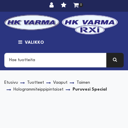
Siirry pääsisältöön
0
VALIKKO
Etusivu
Tuotteet
Vaaput
Taimen
Hologrammiteippipintaiset
Puruvesi Special