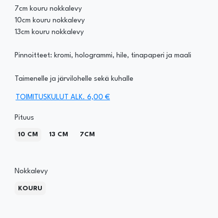
7cm kouru nokkalevy
10cm kouru nokkalevy
13cm kouru nokkalevy
Pinnoitteet: kromi, hologrammi, hile, tinapaperi ja maali
Taimenelle ja järvilohelle sekä kuhalle
TOIMITUSKULUT ALK. 6,00 €
Pituus
10 CM
13 CM
7CM
Nokkalevy
KOURU