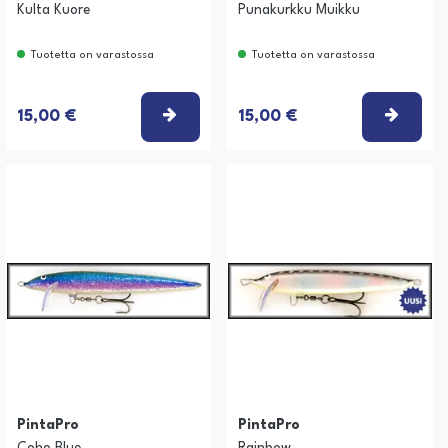
Kulta Kuore
Punakurkku Muikku
Tuotetta on varastossa
Tuotetta on varastossa
TSE VAIHTOEHTO
VALITSE VAIHTOEHTO
VALIT
15,00 €
15,00 €
PintaPro
PintaPro