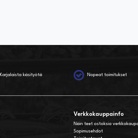
TSE VAIHTOEHTO
Karjalaista käsityötä
Nopeat toimitukset
Verkkokauppainfo
Näin teet ostoksia verkkokaup
Sopimusehdot