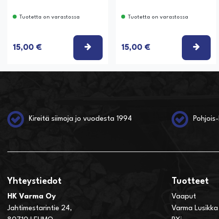
Tuotetta on varastossa
Tuotetta on varastossa
VALITSE VAIHTOEHTO
VALI
15,00 €
15,00 €
Kireitä siimoja jo vuodesta 1994
Pohjois-
Yhteystiedot
Tuotteet
HK Varma Oy
Vaaput
Jahtimestarintie 24,
Varma Lusikka