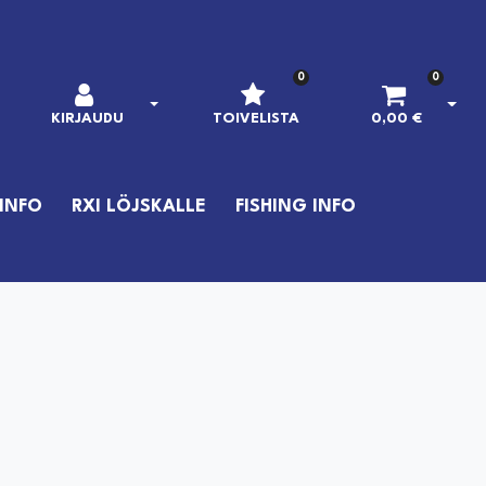
0
0
AVAA KIRJAUTUMINEN
AVAA
KIRJAUDU
TOIVELISTA
0,00 €
INFO
RXI LÖJSKALLE
FISHING INFO