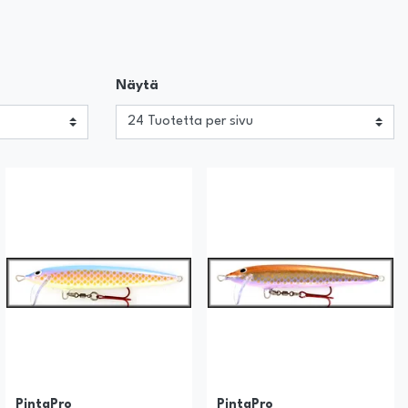
Näytä
PintaPro
PintaPro