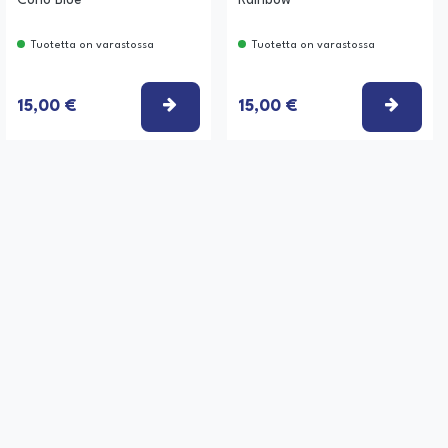
Coho Blue
Rainbow
Tuotetta on varastossa
Tuotetta on varastossa
TSE VAIHTOEHTO
VALITSE VAIHTOEHTO
VALIT
15,00 €
15,00 €