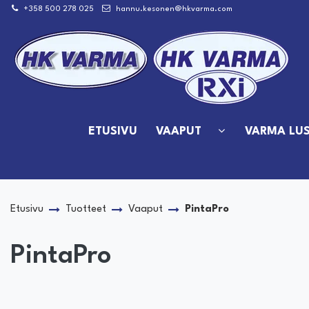
Siirry pääsisältöön
+358 500 278 025
hannu.kesonen@hkvarma.com
ETUSIVU
VAAPUT
VARMA LUS
Etusivu
Tuotteet
Vaaput
PintaPro
PintaPro