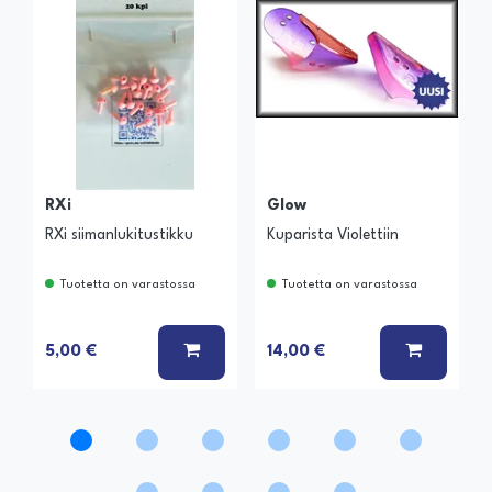
RXi
Glow
RXi siimanlukitustikku
Kuparista Violettiin
Tuotetta on varastossa
Tuotetta on varastossa
LISÄÄ KORIIN
LISÄÄ K
5,00 €
14,00 €