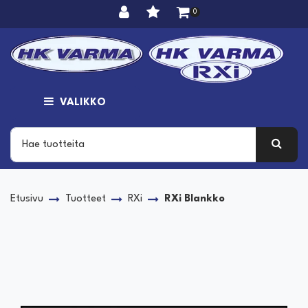
Siirry pääsisältöön
0
VALIKKO
Etusivu
Tuotteet
RXi
RXi Blankko