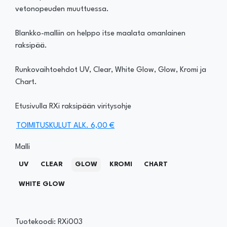
vetonopeuden muuttuessa.
Blankko-malliin on helppo itse maalata omanlainen
raksipää.
Runkovaihtoehdot UV, Clear, White Glow, Glow, Kromi ja
Chart.
Etusivulla RXi raksipään viritysohje
TOIMITUSKULUT ALK. 6,00 €
Malli
UV
CLEAR
GLOW
KROMI
CHART
WHITE GLOW
Tuotekoodi: RXi003