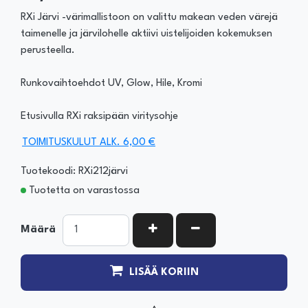
RXi Järvi -värimallistoon on valittu makean veden värejä
taimenelle ja järvilohelle aktiivi uistelijoiden kokemuksen
perusteella.
Runkovaihtoehdot UV, Glow, Hile, Kromi
Etusivulla RXi raksipään viritysohje
TOIMITUSKULUT ALK. 6,00 €
Tuotekoodi: RXi212järvi
Tuotetta on varastossa
KASVATA MÄÄRÄÄ
VÄHENNÄ MÄÄRÄÄ
Määrä
LISÄÄ KORIIN