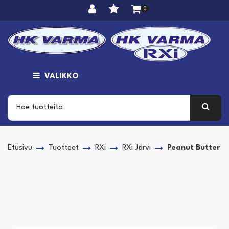
Siirry pääsisältöön
0
VALIKKO
Etusivu
Tuotteet
RXi
RXi Järvi
Peanut Butter