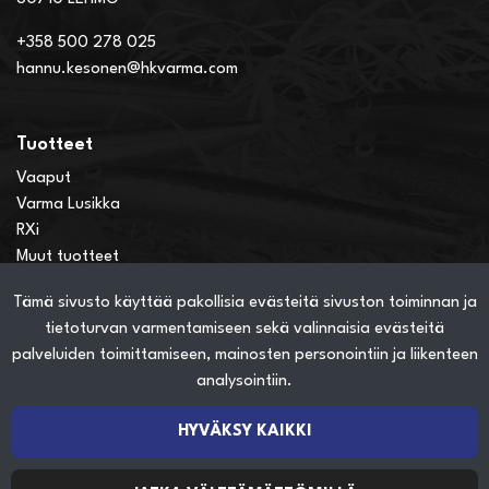
+358 500 278 025
hannu.kesonen@hkvarma.com
Tuotteet
Vaaput
Varma Lusikka
RXi
Muut tuotteet
Tämä sivusto käyttää pakollisia evästeitä sivuston toiminnan ja
Verkkokauppainfo
tietoturvan varmentamiseen sekä valinnaisia evästeitä
Näin teet ostoksia verkkokaupassa
palveluiden toimittamiseen, mainosten personointiin ja liikenteen
Sopimusehdot
analysointiin.
Toimitustavat
Maksutavat
HYVÄKSY KAIKKI
Tietosuojaseloste