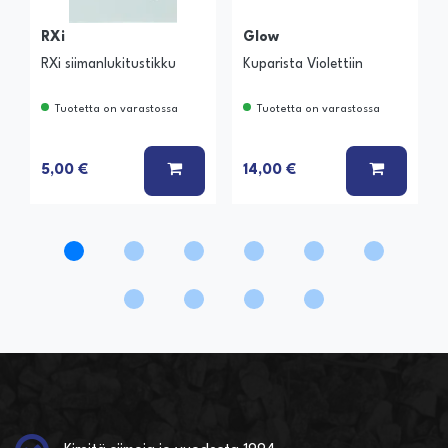
RXi
Glow
RXi siimanlukitustikku
Kuparista Violettiin
Tuotetta on varastossa
Tuotetta on varastossa
LISÄÄ KORIIN
LISÄÄ K
5,00 €
14,00 €