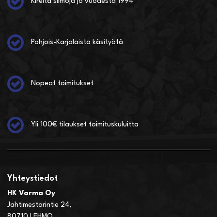
Kireitä siimoja jo vuodesta 1994
Pohjois-Karjalaista käsityötä
Nopeat toimitukset
Yli 100€ tilaukset toimituskuluitta
Yhteystiedot
HK Varma Oy
Jahtimestarintie 24,
80710 LEHMO