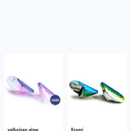
valkoinen glow
Kromi