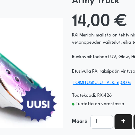
Army Truck
14,00 €
RXi Merilohi mallisto on tehty 
vetonopeuden vaihtelut, eikä t
Runkovaihtoehdot UV, Glow, Hil
Etusivulla RXi raksipään viritys
TOIMITUSKULUT ALK. 6,00 €
Tuotekoodi: RXi426
Tuotetta on varastossa
KASV
Määrä