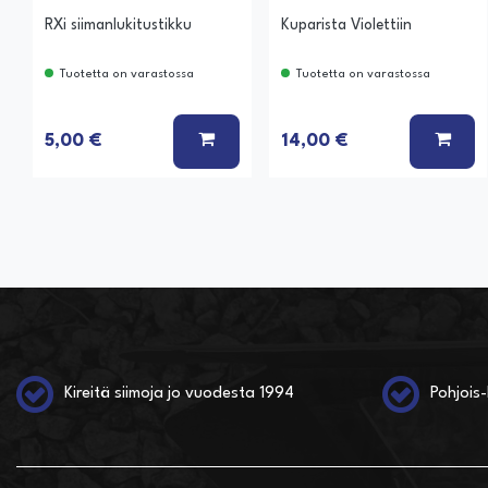
RXi siimanlukitustikku
Kuparista Violettiin
Tuotetta on varastossa
Tuotetta on varastossa
LISÄÄ KORIIN
LISÄ
5,00 €
14,00 €
Kireitä siimoja jo vuodesta 1994
Pohjois-