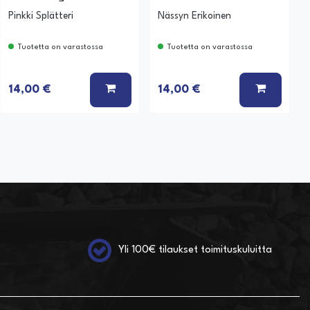
Pinkki Splätteri
Nässyn Erikoinen
Tuotetta on varastossa
Tuotetta on varastossa
 KORIIN
LISÄÄ KORIIN
LISÄÄ K
14,00 €
14,00 €
Yli 100€ tilaukset toimituskuluitta