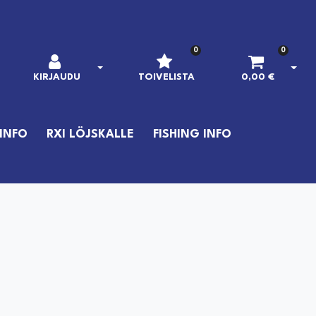
0
0
AVAA KIRJAUTUMINEN
AVAA
KIRJAUDU
TOIVELISTA
0,00 €
INFO
RXI LÖJSKALLE
FISHING INFO