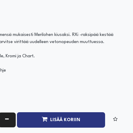
nimensä mukaisesti Merilohen kiusaksi. RXi -raksipää kestää
arvitse virittää uudelleen vetonopeuden muuttuessa.
e, Kromi ja Chart.
ohje
ATA MÄÄRÄÄ
VÄHENNÄ MÄÄRÄÄ
LISÄÄ KORIIN