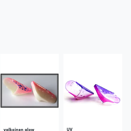
valkoinen glow
UV