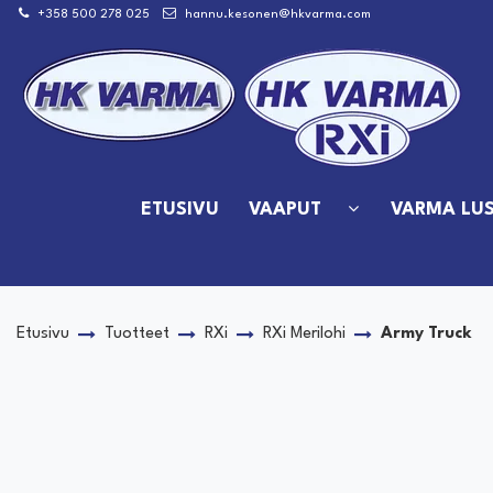
Siirry pääsisältöön
+358 500 278 025
hannu.kesonen@hkvarma.com
ETUSIVU
VAAPUT
VARMA LUS
Etusivu
Tuotteet
RXi
RXi Merilohi
Army Truck