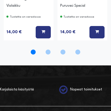
Violaikku
Puruvesi Special
Tuotetta on varastossa
Tuotetta on varastossa
Ä KORIIN
LISÄÄ KORIIN
LISÄÄ
14,00 €
14,00 €
Karjalaista käsityötä
Nopeat toimitukset