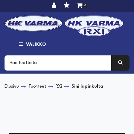
Siirry pääsisältöön
0
VALIKKO
Etusivu
Tuotteet
RXi
Sini lapinkulta