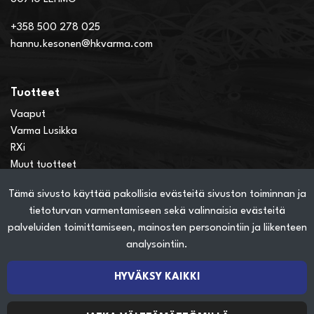
+358 500 278 025
hannu.kesonen@hkvarma.com
Tuotteet
Vaaput
Varma Lusikka
RXi
Muut tuotteet
Tämä sivusto käyttää pakollisia evästeitä sivuston toiminnan ja
Verkkokauppainfo
tietoturvan varmentamiseen sekä valinnaisia evästeitä
Näin teet ostoksia verkkokaupassa
palveluiden toimittamiseen, mainosten personointiin ja liikenteen
Sopimusehdot
analysointiin.
Toimitustavat
Maksutavat
HYVÄKSY KAIKKI
Tietosuojaseloste