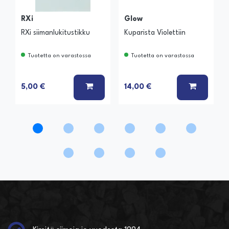
RXi
Glow
RXi siimanlukitustikku
Kuparista Violettiin
Tuotetta on varastossa
Tuotetta on varastossa
LISÄÄ KORIIN
LISÄÄ K
5,00 €
14,00 €