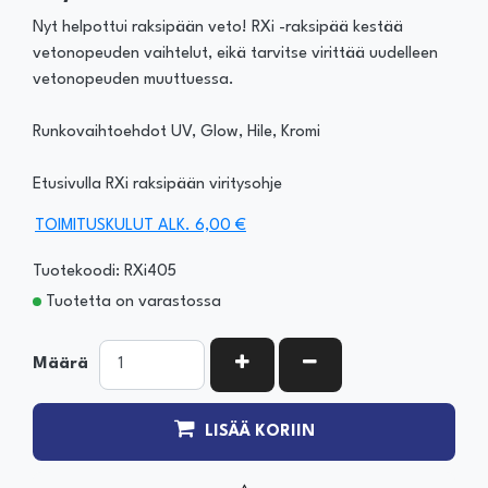
Nyt helpottui raksipään veto! RXi -raksipää kestää
vetonopeuden vaihtelut, eikä tarvitse virittää uudelleen
vetonopeuden muuttuessa.
Runkovaihtoehdot UV, Glow, Hile, Kromi
Etusivulla RXi raksipään viritysohje
TOIMITUSKULUT ALK. 6,00 €
Tuotekoodi: RXi405
Tuotetta on varastossa
KASVATA MÄÄRÄÄ
VÄHENNÄ MÄÄRÄÄ
Määrä
LISÄÄ KORIIN