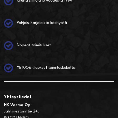
Kireitä siimoja jo vuodesta 1994
Pohjois-Karjalaista käsityötä
Nopeat toimitukset
Yli 100€ tilaukset toimituskuluitta
Yhteystiedot
HK Varma Oy
Jahtimestarintie 24,
80710 LEHMO