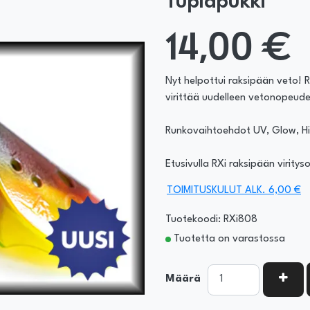
Tuplapukki
14,00 €
Nyt helpottui raksipään veto! 
virittää uudelleen vetonopeud
Runkovaihtoehdot UV, Glow, Hil
Etusivulla RXi raksipään viritys
TOIMITUSKULUT ALK. 6,00 €
Tuotekoodi: RXi808
Tuotetta on varastossa
KASV
Määrä