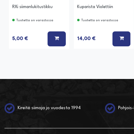
RXi siimanlukitustikku
Kuparista Violettiin
Tuotetta on varastossa
Tuotetta on varastossa
LISÄÄ KORIIN
LISÄ
5,00 €
14,00 €
Kireitä siimoja jo vuodesta 1994
Pohjois-