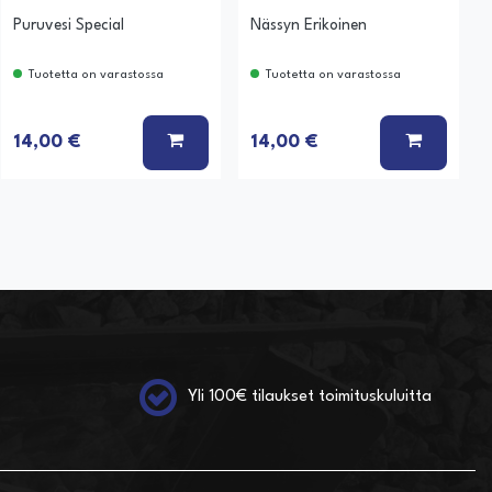
Puruvesi Special
Nässyn Erikoinen
Tuotetta on varastossa
Tuotetta on varastossa
 KORIIN
LISÄÄ KORIIN
LISÄÄ K
14,00 €
14,00 €
Yli 100€ tilaukset toimituskuluitta