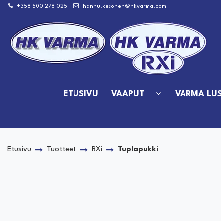
Siirry pääsisältöön
+358 500 278 025
hannu.kesonen@hkvarma.com
ETUSIVU
VAAPUT
VARMA LUS
Etusivu
Tuotteet
RXi
Tuplapukki