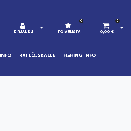
0
0
AVAA KIRJAUTUMINEN
AVAA
KIRJAUDU
TOIVELISTA
0,00 €
INFO
RXI LÖJSKALLE
FISHING INFO