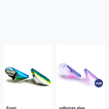
Kromi
valkoinen glow