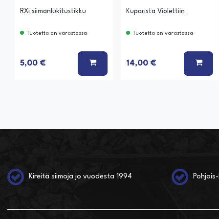
RXi siimanlukitustikku
Kuparista Violettiin
Tuotetta on varastossa
Tuotetta on varastossa
LISÄÄ KORIIN
LISÄ
5,00 €
14,00 €
Kireitä siimoja jo vuodesta 1994
Pohjois-