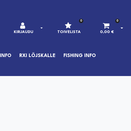
0
0
AVAA KIRJAUTUMINEN
AVAA
KIRJAUDU
TOIVELISTA
0,00 €
INFO
RXI LÖJSKALLE
FISHING INFO