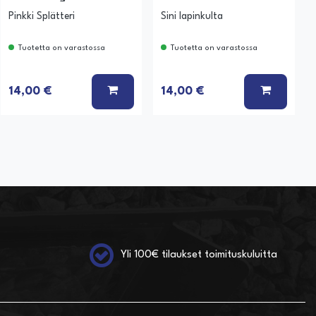
Pinkki Splätteri
Sini lapinkulta
Tuotetta on varastossa
Tuotetta on varastossa
 KORIIN
LISÄÄ KORIIN
LISÄÄ K
14,00 €
14,00 €
Yli 100€ tilaukset toimituskuluitta