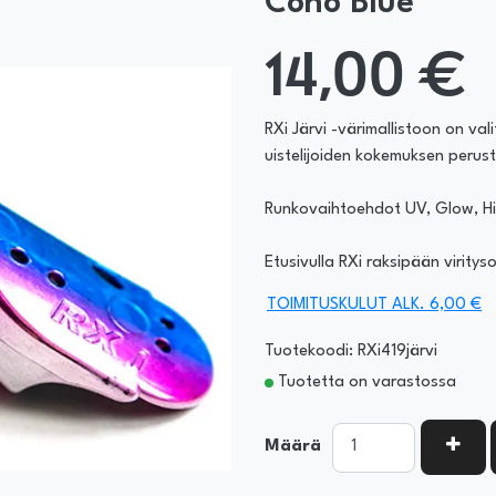
Coho Blue
14,00 €
RXi Järvi -värimallistoon on val
uistelijoiden kokemuksen perust
Runkovaihtoehdot UV, Glow, Hil
Etusivulla RXi raksipään viritys
TOIMITUSKULUT ALK. 6,00 €
Tuotekoodi: RXi419järvi
Tuotetta on varastossa
KASV
Määrä