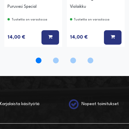
Puruvesi Special
Violaikku
Tuotetta on varastossa
Tuotetta on varastossa
Ä KORIIN
LISÄÄ KORIIN
LISÄÄ
14,00 €
14,00 €
Karjalaista käsityötä
Nopeat toimitukset