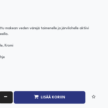
ittu makean veden värejä taimenelle ja järvilohelle aktiivi
eella.
e, Kromi
ohje
ATA MÄÄRÄÄ
VÄHENNÄ MÄÄRÄÄ
LISÄÄ KORIIN