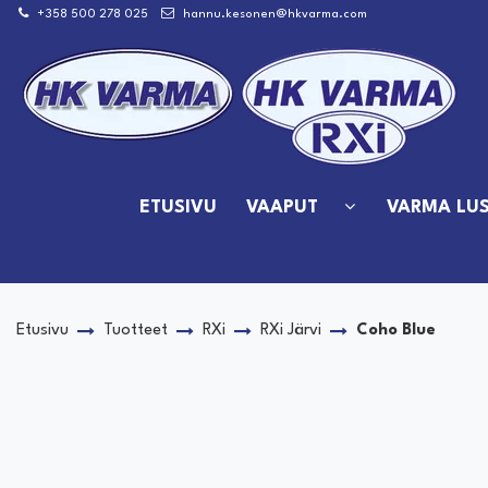
Siirry pääsisältöön
+358 500 278 025
hannu.kesonen@hkvarma.com
ETUSIVU
VAAPUT
VARMA LUS
Etusivu
Tuotteet
RXi
RXi Järvi
Coho Blue