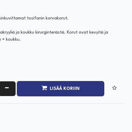
sinkuvittamat tosifanin korvakorut.
kryyliä ja koukku kirurginterästä. Korut ovat kevyitä ja
m + koukku.
ATA MÄÄRÄÄ
VÄHENNÄ MÄÄRÄÄ
LISÄÄ KORIIN