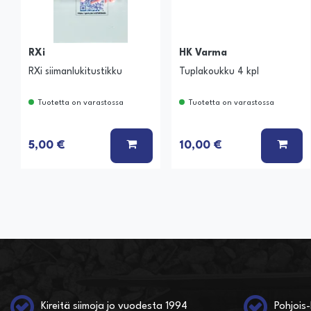
RXi
HK Varma
RXi siimanlukitustikku
Tuplakoukku 4 kpl
Tuotetta on varastossa
Tuotetta on varastossa
LISÄÄ KORIIN
LISÄ
5,00 €
10,00 €
Kireitä siimoja jo vuodesta 1994
Pohjois-