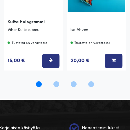
Kulta Hologrammi
Viher Kultasuomu
Iso Ahven
Tuotetta on varastossa
Tuotetta on varastossa
Ä KORIIN
VALITSE VAIHTOEHTO
LISÄÄ
15,00 €
20,00 €
Karjalaista käsityötä
Nopeat toimitukset