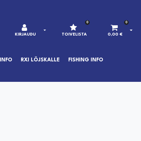
0
0
AVAA KIRJAUTUMINEN
AVAA
KIRJAUDU
TOIVELISTA
0,00 €
INFO
RXI LÖJSKALLE
FISHING INFO