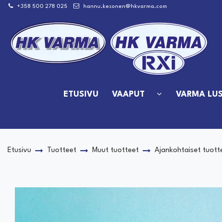
Siirry pääsisältöön
+358 500 278 025
hannu.kesonen@hkvarma.com
ETUSIVU
VAAPUT
VARMA LUS
Etusivu
Tuotteet
Muut tuotteet
Ajankohtaiset tuott