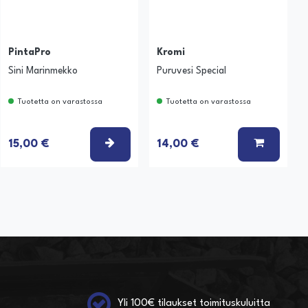
PintaPro
Kromi
Sini Marinmekko
Puruvesi Special
Tuotetta on varastossa
Tuotetta on varastossa
 KORIIN
VALITSE VAIHTOEHTO
LISÄÄ K
15,00 €
14,00 €
Yli 100€ tilaukset toimituskuluitta