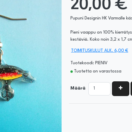
20,00 €
Pupuni Designin HK Varmalle kä
Pieni vaappu on 100% kierrätysa
kestäviä. Koko noin 3,2 x 1,7 c
TOIMITUSKULUT ALK. 6,00 €
Tuotekoodi: PIENIV
Tuotetta on varastossa
KASV
Määrä