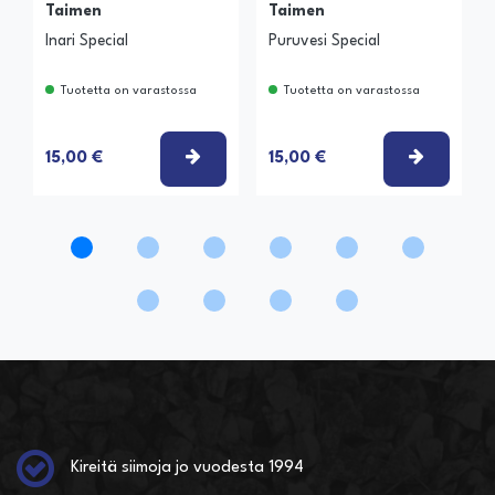
Taimen
Taimen
Inari Special
Puruvesi Special
Tuotetta on varastossa
Tuotetta on varastossa
VALITSE VAIHTOEHTO
VALITSE
15,00 €
15,00 €
Kireitä siimoja jo vuodesta 1994