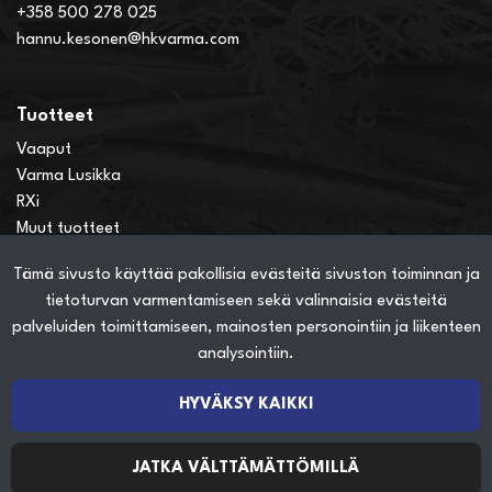
+358 500 278 025
hannu.kesonen@hkvarma.com
Tuotteet
Vaaput
Varma Lusikka
RXi
Muut tuotteet
Tämä sivusto käyttää pakollisia evästeitä sivuston toiminnan ja
Verkkokauppainfo
tietoturvan varmentamiseen sekä valinnaisia evästeitä
Näin teet ostoksia verkkokaupassa
palveluiden toimittamiseen, mainosten personointiin ja liikenteen
Sopimusehdot
analysointiin.
Toimitustavat
Maksutavat
HYVÄKSY KAIKKI
Tietosuojaseloste
JATKA VÄLTTÄMÄTTÖMILLÄ