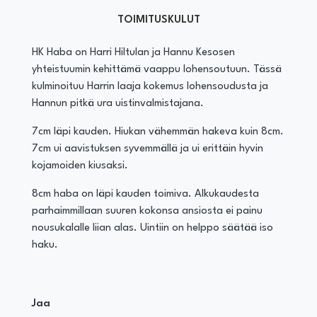
TOIMITUSKULUT
HK Haba on Harri Hiltulan ja Hannu Kesosen
yhteistuumin kehittämä vaappu lohensoutuun. Tässä
kulminoituu Harrin laaja kokemus lohensoudusta ja
Hannun pitkä ura uistinvalmistajana.
7cm läpi kauden. Hiukan vähemmän hakeva kuin 8cm.
7cm ui aavistuksen syvemmällä ja ui erittäin hyvin
kojamoiden kiusaksi.
8cm haba on läpi kauden toimiva. Alkukaudesta
parhaimmillaan suuren kokonsa ansiosta ei painu
nousukalalle liian alas. Uintiin on helppo säätää iso
haku.
Jaa