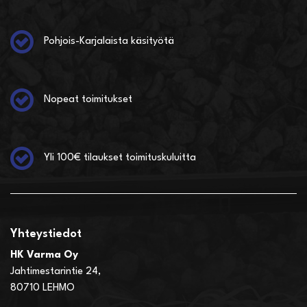
Pohjois-Karjalaista käsityötä
Nopeat toimitukset
Yli 100€ tilaukset toimituskuluitta
Yhteystiedot
HK Varma Oy
Jahtimestarintie 24,
80710 LEHMO