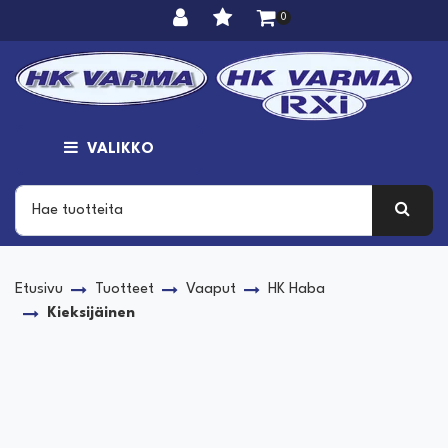
Siirry pääsisältöön
0
VALIKKO
Etusivu
Tuotteet
Vaaput
HK Haba
Kieksijäinen