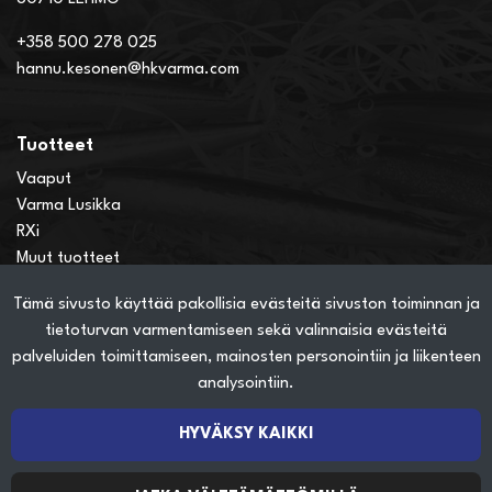
+358 500 278 025
hannu.kesonen@hkvarma.com
Tuotteet
Vaaput
Varma Lusikka
RXi
Muut tuotteet
Tämä sivusto käyttää pakollisia evästeitä sivuston toiminnan ja
Verkkokauppainfo
tietoturvan varmentamiseen sekä valinnaisia evästeitä
Näin teet ostoksia verkkokaupassa
palveluiden toimittamiseen, mainosten personointiin ja liikenteen
Sopimusehdot
analysointiin.
Toimitustavat
Maksutavat
HYVÄKSY KAIKKI
Tietosuojaseloste