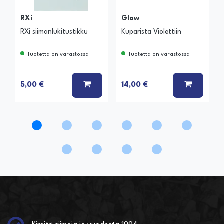
RXi
Glow
RXi siimanlukitustikku
Kuparista Violettiin
Tuotetta on varastossa
Tuotetta on varastossa
LISÄÄ KORIIN
LISÄÄ K
5,00 €
14,00 €