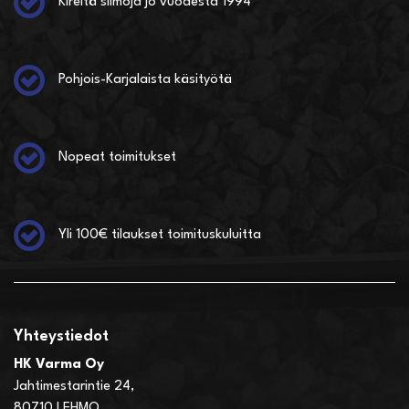
Kireitä siimoja jo vuodesta 1994
Pohjois-Karjalaista käsityötä
Nopeat toimitukset
Yli 100€ tilaukset toimituskuluitta
Yhteystiedot
HK Varma Oy
Jahtimestarintie 24,
80710 LEHMO