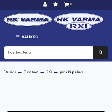
Siirry pääsisältöön
0
VALIKKO
Etusivu
Tuotteet
RXi
pinkki pelaa