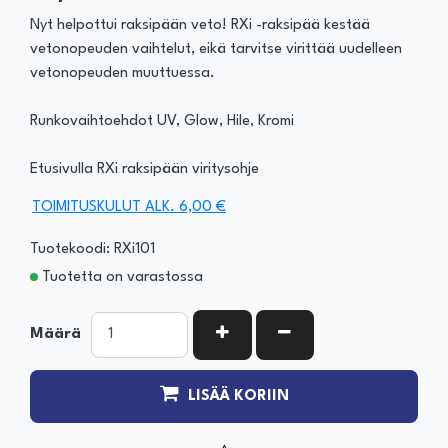
Nyt helpottui raksipään veto! RXi -raksipää kestää
vetonopeuden vaihtelut, eikä tarvitse virittää uudelleen
vetonopeuden muuttuessa.
Runkovaihtoehdot UV, Glow, Hile, Kromi
Etusivulla RXi raksipään viritysohje
TOIMITUSKULUT ALK. 6,00 €
Tuotekoodi: RXi101
Tuotetta on varastossa
KASVATA MÄÄRÄÄ
VÄHENNÄ MÄÄRÄÄ
Määrä
LISÄÄ KORIIN