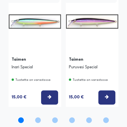
Taimen
Taimen
Inari Special
Puruvesi Special
Tuotetta on varastossa
Tuotetta on varastossa
VALITSE VAIHTOEHTO
VALITSE
15,00 €
15,00 €