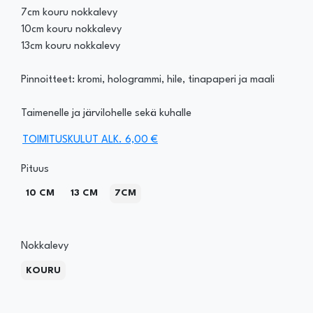
7cm kouru nokkalevy
10cm kouru nokkalevy
13cm kouru nokkalevy
Pinnoitteet: kromi, hologrammi, hile, tinapaperi ja maali
Taimenelle ja järvilohelle sekä kuhalle
TOIMITUSKULUT ALK. 6,00 €
Pituus
10 CM
13 CM
7CM
Nokkalevy
KOURU