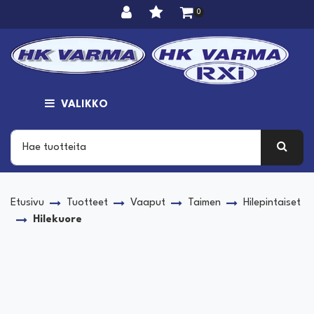
Siirry pääsisältöön
0
VALIKKO
Etusivu
Tuotteet
Vaaput
Taimen
Hilepintaiset
Hilekuore