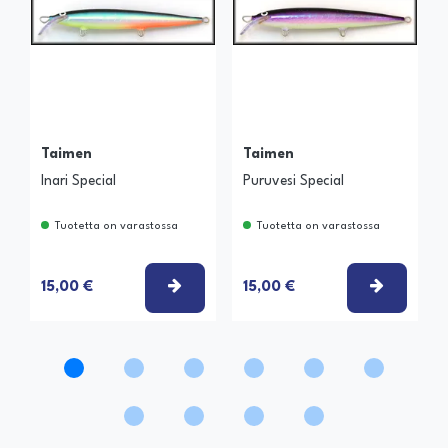
Taimen
Taimen
Inari Special
Puruvesi Special
Tuotetta on varastossa
Tuotetta on varastossa
VALITSE VAIHTOEHTO
VALITSE
15,00 €
15,00 €