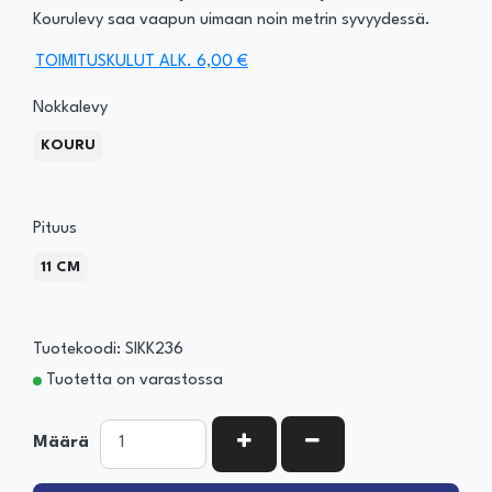
Kourulevy saa vaapun uimaan noin metrin syvyydessä.
TOIMITUSKULUT ALK. 6,00 €
Nokkalevy
KOURU
Pituus
11 CM
Tuotekoodi: SIKK236
Tuotetta on varastossa
KASVATA MÄÄRÄÄ
VÄHENNÄ MÄÄRÄÄ
Määrä