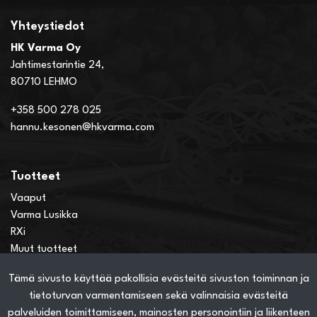
Yhteystiedot
HK Varma Oy
Jahtimestarintie 24,
80710 LEHMO
+358 500 278 025
hannu.kesonen@hkvarma.com
Tuotteet
Vaaput
Varma Lusikka
RXi
Muut tuotteet
Tämä sivusto käyttää pakollisia evästeitä sivuston toiminnan ja
Verkkokauppainfo
tietoturvan varmentamiseen sekä valinnaisia evästeitä
Näin teet ostoksia verkkokaupassa
palveluiden toimittamiseen, mainosten personointiin ja liikenteen