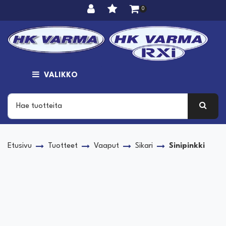
Siirry pääsisältöön
0
VALIKKO
Etusivu
Tuotteet
Vaaput
Sikari
Sinipinkki