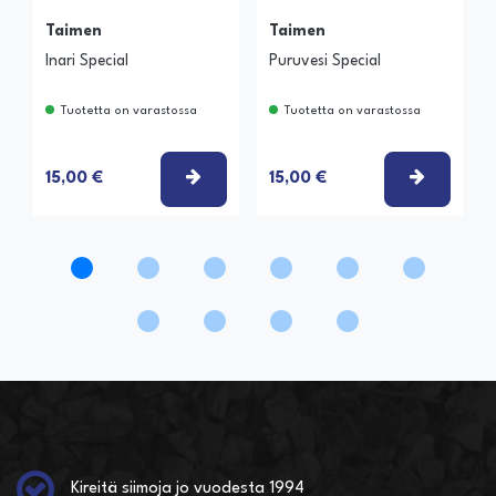
Taimen
Taimen
Inari Special
Puruvesi Special
Tuotetta on varastossa
Tuotetta on varastossa
VALITSE VAIHTOEHTO
VALITSE
15,00 €
15,00 €
Kireitä siimoja jo vuodesta 1994