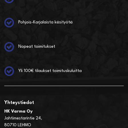
Pohjois-Karjalaista käsityötä
Nopeat toimitukset
Yli 100€ tilaukset toimituskuluitta
Yhteystiedot
HK Varma Oy
Jahtimestarintie 24,
80710 LEHMO