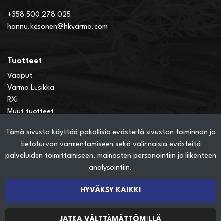
+358 500 278 025
hannu.kesonen@hkvarma.com
Tuotteet
Vaaput
Varma Lusikka
RXi
Muut tuotteet
Tämä sivusto käyttää pakollisia evästeitä sivuston toiminnan ja
Verkkokauppainfo
tietoturvan varmentamiseen sekä valinnaisia evästeitä
Näin teet ostoksia verkkokaupassa
palveluiden toimittamiseen, mainosten personointiin ja liikenteen
Sopimusehdot
analysointiin.
Toimitustavat
Maksutavat
HYVÄKSY KAIKKI
Tietosuojaseloste
JATKA VÄLTTÄMÄTTÖMILLÄ