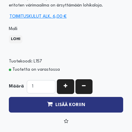
eritoten värimaailma on ärsyttämään lohikaloja.
TOIMITUSKULUT ALK. 6,00 €
Malli
LOHI
Tuotekoodi: L157
Tuotetta on varastossa
KASVATA MÄÄRÄÄ
VÄHENNÄ MÄÄRÄÄ
Määrä
LISÄÄ KORIIN