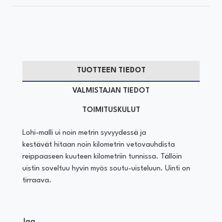
TUOTTEEN TIEDOT
VALMISTAJAN TIEDOT
TOIMITUSKULUT
Lohi-malli ui noin metrin syvyydessä ja
kestävät hitaan noin kilometrin vetovauhdista
reippaaseen kuuteen kilometriin tunnissa. Tällöin
uistin soveltuu hyvin myös soutu-uisteluun. Uinti on
tirraava.
Jaa