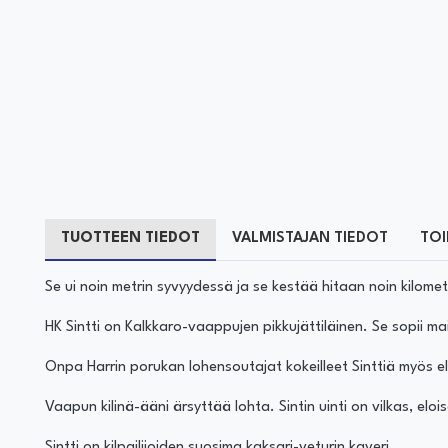
TUOTTEEN TIEDOT
VALMISTAJAN TIEDOT
TOI
Se ui noin metrin syvyydessä ja se kestää hitaan noin kilome
HK Sintti on Kalkkaro-vaappujen pikkujättiläinen. Se sopii ma
Onpa Harrin porukan lohensoutajat kokeilleet Sinttiä myös e
Vaapun kilinä-ääni ärsyttää lohta. Sintin uinti on vilkas, eloi
Sintti on kilpailijoiden suosima kaksari-veturin kaveri.