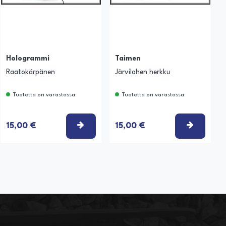
Hologrammi
Taimen
Raatokärpänen
Järvilohen herkku
Tuotetta on varastossa
Tuotetta on varastossa
SE VAIHTOEHTO
VALITSE VAIHTOEHTO
VALITSE
15,00 €
15,00 €