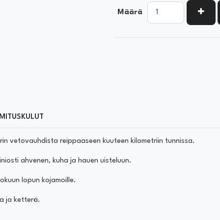
KASV
Määrä
MITUSKULUT
trin vetovauhdista reippaaseen kuuteen kilometriin tunnissa.
iniosti ahvenen, kuha ja hauen uisteluun.
lokuun lopun kojamoille.
sa ja ketterä.