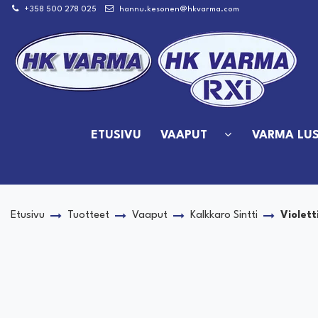
Siirry pääsisältöön
+358 500 278 025
hannu.kesonen@hkvarma.com
ETUSIVU
VAAPUT
VARMA LUS
Etusivu
Tuotteet
Vaaput
Kalkkaro Sintti
Violett