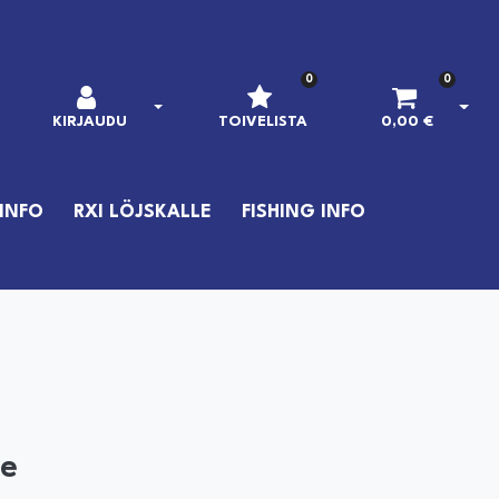
0
0
AVAA KIRJAUTUMINEN
AVAA
KIRJAUDU
TOIVELISTA
0,00 €
INFO
RXI LÖJSKALLE
FISHING INFO
le