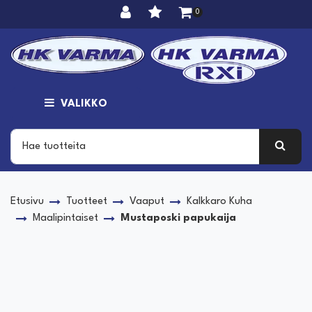
Siirry pääsisältöön
0
VALIKKO
Etusivu
Tuotteet
Vaaput
Kalkkaro Kuha
Maalipintaiset
Mustaposki papukaija