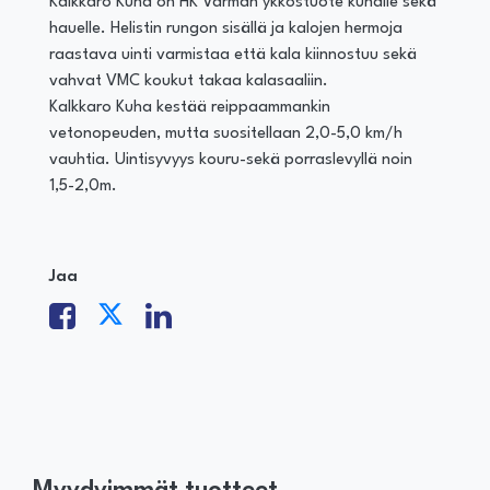
Kalkkaro Kuha on HK Varman ykköstuote kuhalle sekä
hauelle. Helistin rungon sisällä ja kalojen hermoja
raastava uinti varmistaa että kala kiinnostuu sekä
vahvat VMC koukut takaa kalasaaliin.
Kalkkaro Kuha kestää reippaammankin
vetonopeuden, mutta suositellaan 2,0-5,0 km/h
vauhtia. Uintisyvyys kouru-sekä porraslevyllä noin
1,5-2,0m.
Jaa
Myydyimmät tuotteet