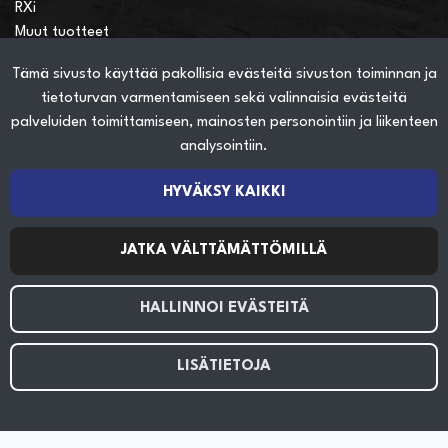
RXi
Muut tuotteet
Tämä sivusto käyttää pakollisia evästeitä sivuston toiminnan ja
Verkkokauppainfo
tietoturvan varmentamiseen sekä valinnaisia evästeitä
Näin teet ostoksia verkkokaupassa
palveluiden toimittamiseen, mainosten personointiin ja liikenteen
Sopimusehdot
analysointiin.
Toimitustavat
Maksutavat
HYVÄKSY KAIKKI
Tietosuojaseloste
JATKA VÄLTTÄMÄTTÖMILLÄ
Seuraa sosiaalisessa mediassa
HALLINNOI EVÄSTEITÄ
LISÄTIETOJA