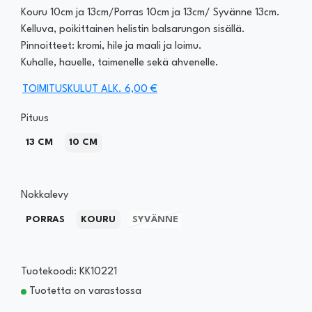
Kouru 10cm ja 13cm/Porras 10cm ja 13cm/ Syvänne 13cm.
Kelluva, poikittainen helistin balsarungon sisällä.
Pinnoitteet: kromi, hile ja maali ja loimu.
Kuhalle, hauelle, taimenelle sekä ahvenelle.
TOIMITUSKULUT ALK. 6,00 €
Pituus
13 CM
10 CM
Nokkalevy
PORRAS
KOURU
SYVÄNNE
Tuotekoodi: KK10221
Tuotetta on varastossa