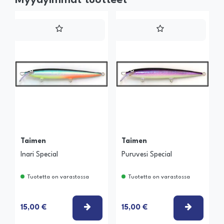
Taimen
Taimen
Inari Special
Puruvesi Special
Tuotetta on varastossa
Tuotetta on varastossa
VALITSE VAIHTOEHTO
VALITSE
15,00 €
15,00 €