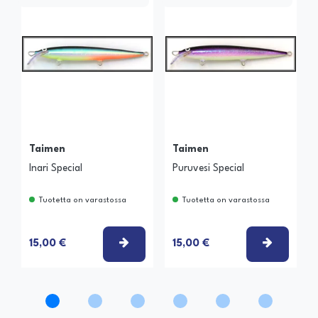
Taimen
Taimen
Inari Special
Puruvesi Special
Tuotetta on varastossa
Tuotetta on varastossa
VALITSE VAIHTOEHTO
VALITSE
15,00 €
15,00 €