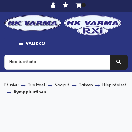
Siirry pääsisältöön
0
VALIKKO
Etusivu
Tuotteet
Vaaput
Taimen
Hilepintaiset
Kymppiuutinen