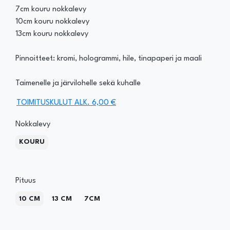
7cm kouru nokkalevy
10cm kouru nokkalevy
13cm kouru nokkalevy
Pinnoitteet: kromi, hologrammi, hile, tinapaperi ja maali
Taimenelle ja järvilohelle sekä kuhalle
TOIMITUSKULUT ALK. 6,00 €
Nokkalevy
KOURU
Pituus
10 CM
13 CM
7CM