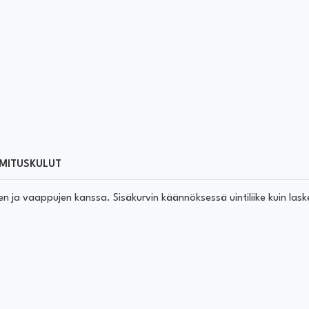
MITUSKULUT
en ja vaappujen kanssa. Sisäkurvin käännöksessä uintiliike kuin las