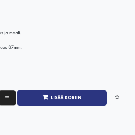
s ja maali.
ituus 87mm.
ATA MÄÄRÄÄ
VÄHENNÄ MÄÄRÄÄ
LISÄÄ KORIIN