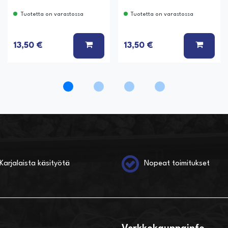
Tuotetta on varastossa
Tuotetta on varastossa
Ä KORIIN
LISÄÄ KORIIN
LISÄÄ
13,50 €
13,50 €
Karjalaista käsityötä
Nopeat toimitukset