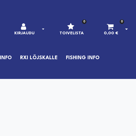
0
0
AVAA KIRJAUTUMINEN
AVAA
KIRJAUDU
TOIVELISTA
0,00 €
INFO
RXI LÖJSKALLE
FISHING INFO