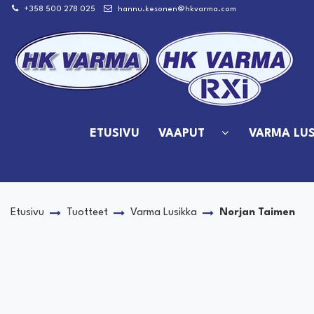
Siirry pääsisältöön
+358 500 278 025
hannu.kesonen@hkvarma.com
ETUSIVU
VAAPUT
VARMA LUS
Etusivu
Tuotteet
Varma Lusikka
Norjan Taimen