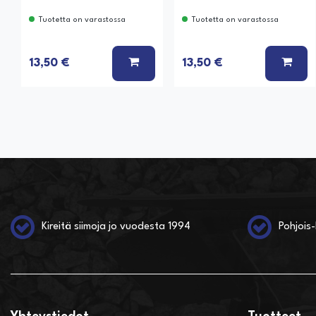
Tuotetta on varastossa
Tuotetta on varastossa
LISÄÄ KORIIN
LISÄ
13,50 €
13,50 €
Kireitä siimoja jo vuodesta 1994
Pohjois-