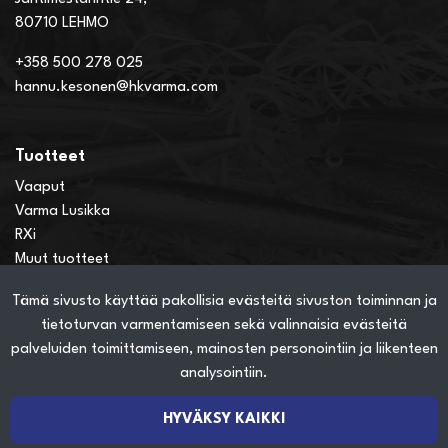
80710 LEHMO
+358 500 278 025
hannu.kesonen@hkvarma.com
Tuotteet
Vaaput
Varma Lusikka
RXi
Muut tuotteet
Tämä sivusto käyttää pakollisia evästeitä sivuston toiminnan ja
Verkkokauppainfo
tietoturvan varmentamiseen sekä valinnaisia evästeitä
Näin teet ostoksia verkkokaupassa
palveluiden toimittamiseen, mainosten personointiin ja liikenteen
Sopimusehdot
analysointiin.
Toimitustavat
Maksutavat
HYVÄKSY KAIKKI
Tietosuojaseloste