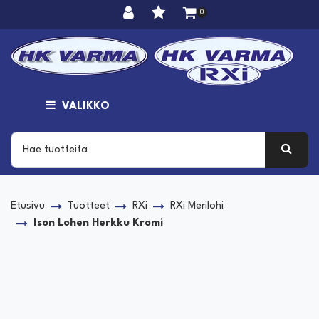
Siirry pääsisältöön
0
VALIKKO
Etusivu
Tuotteet
RXi
RXi Merilohi
Ison Lohen Herkku Kromi