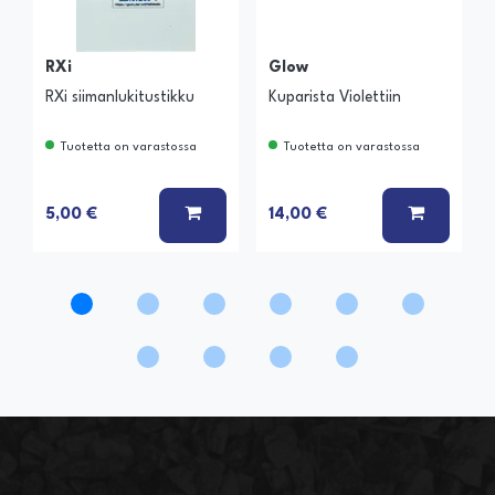
RXi
Glow
RXi siimanlukitustikku
Kuparista Violettiin
Tuotetta on varastossa
Tuotetta on varastossa
LISÄÄ KORIIN
LISÄÄ K
5,00 €
14,00 €