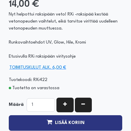
14,00 €
Nyt helpottui raksipään veto! RXi -raksipää kestää
vetonopeuden vaihtelut, eikä tarvitse virittää uudelleen
vetonopeuden muuttuessa.
Runkovaihtoehdot UV, Glow, Hile, Kromi
Etusivulla RXi raksipään viritysohje
TOIMITUSKULUT ALK. 6,00 €
Tuotekoodi: RXi422
Tuotetta on varastossa
KASVATA MÄÄRÄÄ
VÄHENNÄ MÄÄRÄÄ
Määrä
LISÄÄ KORIIN