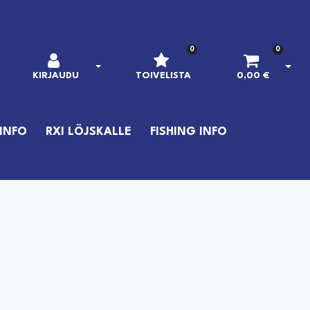
0
0
AVAA KIRJAUTUMINEN
AVAA
KIRJAUDU
TOIVELISTA
0,00 €
INFO
RXI LÖJSKALLE
FISHING INFO