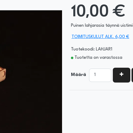
10,00 €
Puinen lahjarasia täynnä uistimi
TOIMITUSKULUT ALK. 6,00 €
Tuotekoodi: LAHJAR1
Tuotetta on varastossa
KASV
Määrä