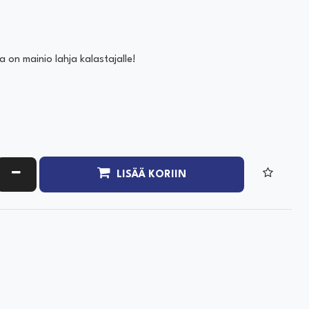
a on mainio lahja kalastajalle!
ATA MÄÄRÄÄ
VÄHENNÄ MÄÄRÄÄ
LISÄÄ KORIIN