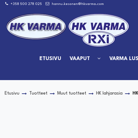
Siirry pääsisältöön
+358 500 278 025
hannu.kesonen@hkvarma.com
ETUSIVU
VAAPUT
VARMA LUS
Etusivu
Tuotteet
Muut tuotteet
HK lahjarasia
HK