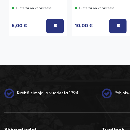
Tuotetta on varastossa
Tuotetta on varastossa
LISÄÄ KORIIN
LISÄ
5,00 €
10,00 €
Kireitä siimoja jo vuodesta 1994
Pohjois-