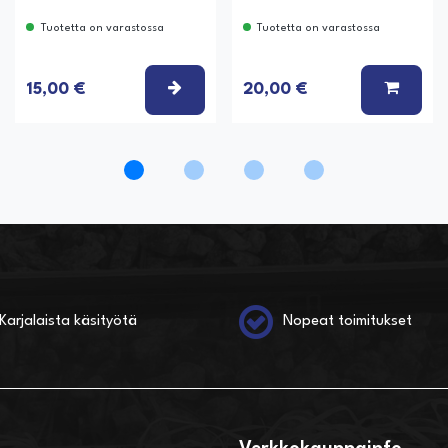
Tuotetta on varastossa
Tuotetta on varastossa
Ä KORIIN
VALITSE VAIHTOEHTO
LISÄÄ
15,00 €
20,00 €
Karjalaista käsityötä
Nopeat toimitukset