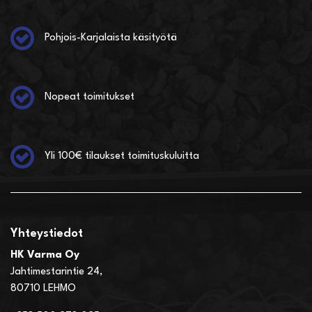
Pohjois-Karjalaista käsityötä
Nopeat toimitukset
Yli 100€ tilaukset toimituskuluitta
Yhteystiedot
HK Varma Oy
Jahtimestarintie 24,
80710 LEHMO