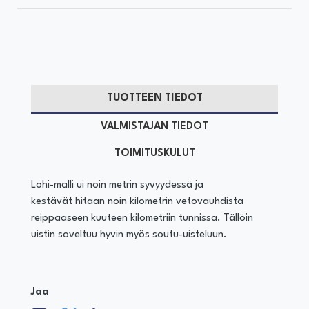
TUOTTEEN TIEDOT
VALMISTAJAN TIEDOT
TOIMITUSKULUT
Lohi-malli ui noin metrin syvyydessä ja
kestävät hitaan noin kilometrin vetovauhdista
reippaaseen kuuteen kilometriin tunnissa. Tällöin
uistin soveltuu hyvin myös soutu-uisteluun.
Jaa