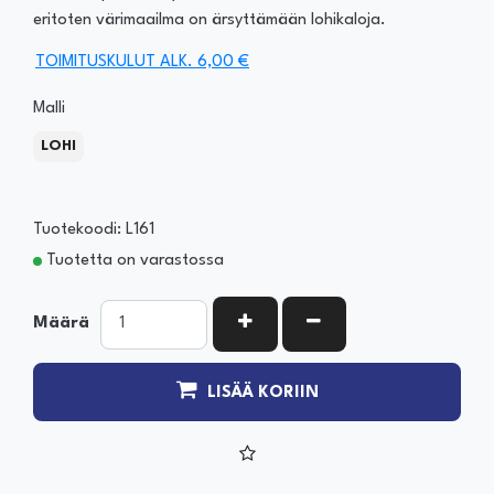
eritoten värimaailma on ärsyttämään lohikaloja.
TOIMITUSKULUT ALK. 6,00 €
Malli
LOHI
Tuotekoodi: L161
Tuotetta on varastossa
KASVATA MÄÄRÄÄ
VÄHENNÄ MÄÄRÄÄ
Määrä
LISÄÄ KORIIN