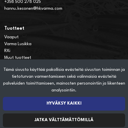
+358 500 278 025
hannu.kesonen@hkvarma.com
Tuotteet
Vaaput
Varma Lusikka
RXi
Muut tuotteet
Tämä sivusto käyttää pakollisia evästeitä sivuston toiminnan ja
Verkkokauppainfo
tietoturvan varmentamiseen sekä valinnaisia evästeitä
Näin teet ostoksia verkkokaupassa
palveluiden toimittamiseen, mainosten personointiin ja liikenteen
Sopimusehdot
analysointiin.
Toimitustavat
Maksutavat
HYVÄKSY KAIKKI
Tietosuojaseloste
JATKA VÄLTTÄMÄTTÖMILLÄ