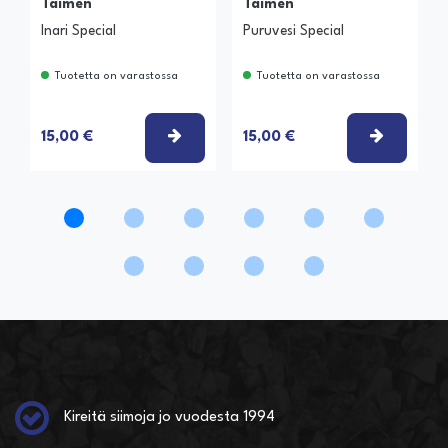
Taimen
Taimen
Inari Special
Puruvesi Special
Tuotetta on varastossa
Tuotetta on varastossa
VALITSE VAIHTOEHTO
VALITSE
15,00 €
15,00 €
Kireitä siimoja jo vuodesta 1994