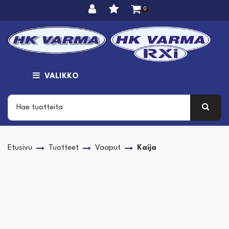
Siirry pääsisältöön
0
VALIKKO
Etusivu
Tuotteet
Vaaput
Kaija