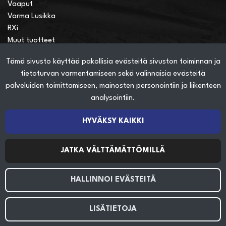
Vaaput
Varma Lusikka
RXi
Muut tuotteet
Tämä sivusto käyttää pakollisia evästeitä sivuston toiminnan ja
Verkkokauppainfo
tietoturvan varmentamiseen sekä valinnaisia evästeitä
Näin teet ostoksia verkkokaupassa
palveluiden toimittamiseen, mainosten personointiin ja liikenteen
Sopimusehdot
analysointiin.
Toimitustavat
Maksutavat
HYVÄKSY KAIKKI
Tietosuojaseloste
JATKA VÄLTTÄMÄTTÖMILLÄ
Seuraa sosiaalisessa mediassa
HALLINNOI EVÄSTEITÄ
LISÄTIETOJA