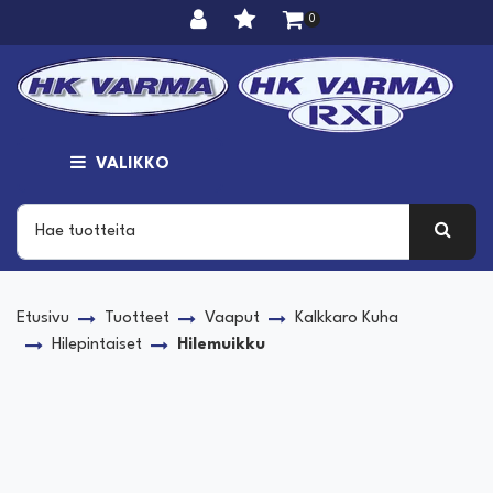
Siirry pääsisältöön
0
VALIKKO
Etusivu
Tuotteet
Vaaput
Kalkkaro Kuha
Hilepintaiset
Hilemuikku