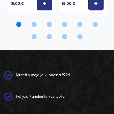
VALITSE VAIHTOEHTO
VALITSE
15,00 €
15,00 €
Kireitä siimoja jo vuodesta 1994
Pohjois-Karjalaista käsityötä