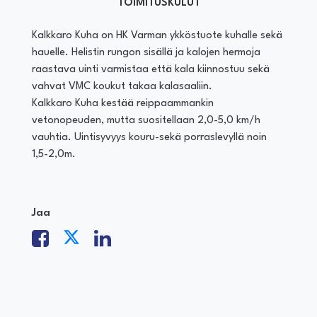
TOIMITUSKULUT
Kalkkaro Kuha on HK Varman ykköstuote kuhalle sekä
hauelle. Helistin rungon sisällä ja kalojen hermoja
raastava uinti varmistaa että kala kiinnostuu sekä
vahvat VMC koukut takaa kalasaaliin.
Kalkkaro Kuha kestää reippaammankin
vetonopeuden, mutta suositellaan 2,0-5,0 km/h
vauhtia. Uintisyvyys kouru-sekä porraslevyllä noin
1,5-2,0m.
Jaa