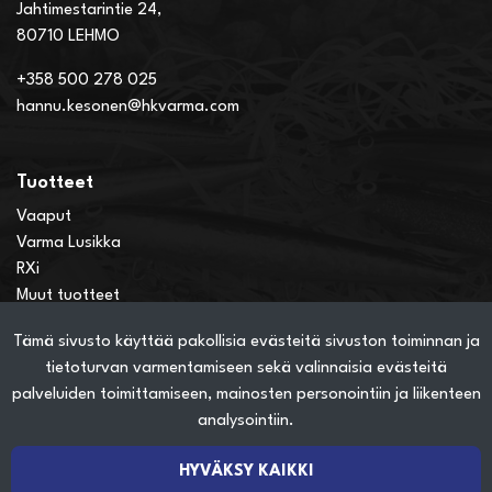
Jahtimestarintie 24,
80710 LEHMO
+358 500 278 025
hannu.kesonen@hkvarma.com
Tuotteet
Vaaput
Varma Lusikka
RXi
Muut tuotteet
Tämä sivusto käyttää pakollisia evästeitä sivuston toiminnan ja
Verkkokauppainfo
tietoturvan varmentamiseen sekä valinnaisia evästeitä
Näin teet ostoksia verkkokaupassa
palveluiden toimittamiseen, mainosten personointiin ja liikenteen
Sopimusehdot
analysointiin.
Toimitustavat
Maksutavat
HYVÄKSY KAIKKI