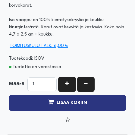
korvakorut.
Iso vaappu on 100% kierrätysakryyliä ja koukku
kirurginterästä. Korut ovat kevyitä ja kestäviä. Koko noin
4,7 x 2,5 cm + koukku.
TOIMITUSKULUT ALK. 6,00 €
Tuotekoodi: ISOV
Tuotetta on varastossa
KASVATA MÄÄRÄÄ
VÄHENNÄ MÄÄRÄÄ
Määrä
LISÄÄ KORIIN