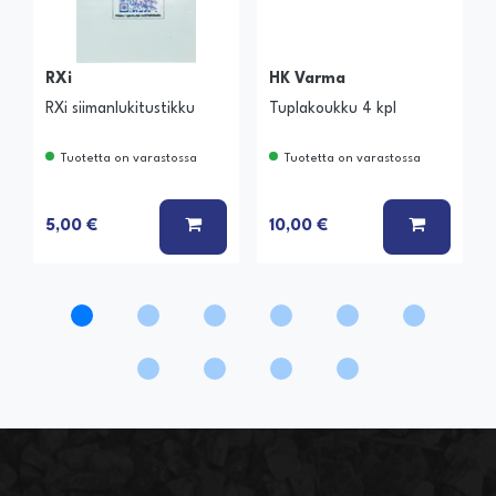
RXi
HK Varma
RXi siimanlukitustikku
Tuplakoukku 4 kpl
Tuotetta on varastossa
Tuotetta on varastossa
LISÄÄ KORIIN
LISÄÄ K
5,00 €
10,00 €