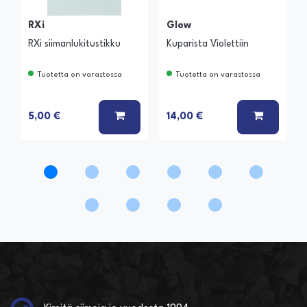
RXi
Glow
RXi siimanlukitustikku
Kuparista Violettiin
Tuotetta on varastossa
Tuotetta on varastossa
LISÄÄ KORIIN
LISÄÄ K
5,00 €
14,00 €