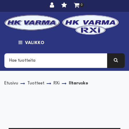
Siirry pääsisältöön
0
VALIKKO
Etusivu
Tuotteet
RXi
Iltarusko