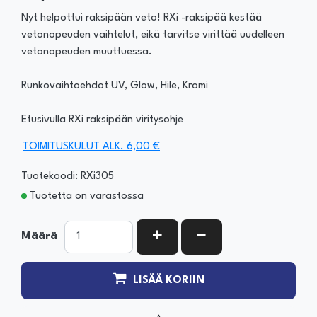
Nyt helpottui raksipään veto! RXi -raksipää kestää
vetonopeuden vaihtelut, eikä tarvitse virittää uudelleen
vetonopeuden muuttuessa.
Runkovaihtoehdot UV, Glow, Hile, Kromi
Etusivulla RXi raksipään viritysohje
TOIMITUSKULUT ALK. 6,00 €
Tuotekoodi: RXi305
Tuotetta on varastossa
KASVATA MÄÄRÄÄ
VÄHENNÄ MÄÄRÄÄ
Määrä
LISÄÄ KORIIN