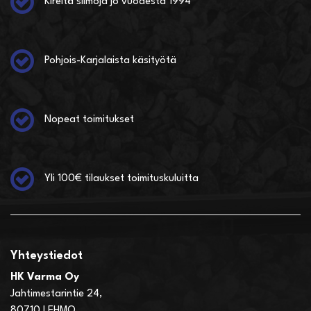
Kireitä siimoja jo vuodesta 1994
Pohjois-Karjalaista käsityötä
Nopeat toimitukset
Yli 100€ tilaukset toimituskuluitta
Yhteystiedot
HK Varma Oy
Jahtimestarintie 24,
80710 LEHMO