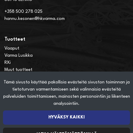
+358 500 278 025
hannu.kesonen@hkvarma.com
Tuotteet
Vaaput
Varma Lusikka
RXi
Muut tuotteet
Tämä sivusto käyttää pakollisia evästeitä sivuston toiminnan ja
Verkkokauppainfo
tietoturvan varmentamiseen sekä valinnaisia evästeitä
Näin teet ostoksia verkkokaupassa
palveluiden toimittamiseen, mainosten personointiin ja liikenteen
Sopimusehdot
analysointiin.
Toimitustavat
Maksutavat
HYVÄKSY KAIKKI
Tietosuojaseloste