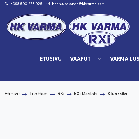
Siirry pääsisältöön
+358 500 278 025
hannu.kesonen@hkvarma.com
ETUSIVU
VAAPUT
VARMA LUS
Etusivu
Tuotteet
RXi
RXi Merilohi
Klunssila