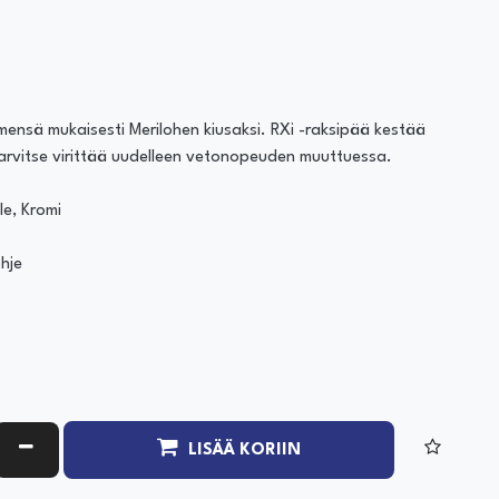
nimensä mukaisesti Merilohen kiusaksi. RXi -raksipää kestää
arvitse virittää uudelleen vetonopeuden muuttuessa.
e, Kromi
ohje
ATA MÄÄRÄÄ
VÄHENNÄ MÄÄRÄÄ
LISÄÄ KORIIN