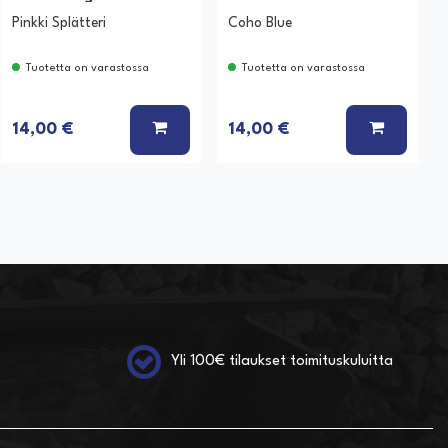
Pinkki Splätteri
Coho Blue
Tuotetta on varastossa
Tuotetta on varastossa
 KORIIN
LISÄÄ KORIIN
LISÄÄ K
14,00 €
14,00 €
Yli 100€ tilaukset toimituskuluitta