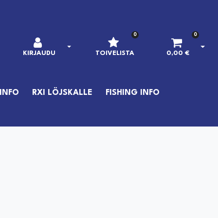
0
0
AVAA KIRJAUTUMINEN
AVAA
KIRJAUDU
TOIVELISTA
0,00 €
INFO
RXI LÖJSKALLE
FISHING INFO