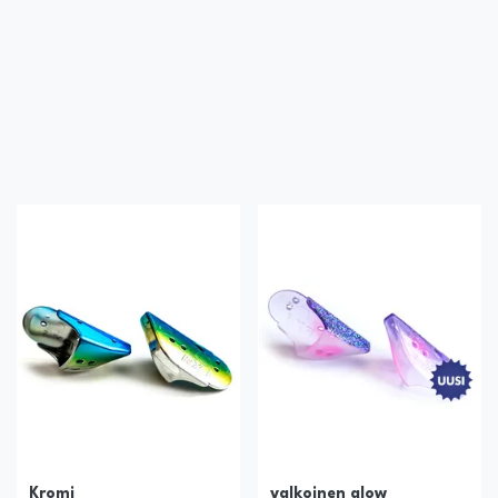
Kromi
valkoinen glow