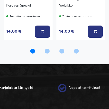
Puruvesi Special
Violaikku
Tuotetta on varastossa
Tuotetta on varastossa
Ä KORIIN
LISÄÄ KORIIN
LISÄÄ
14,00 €
14,00 €
Karjalaista käsityötä
Nopeat toimitukset