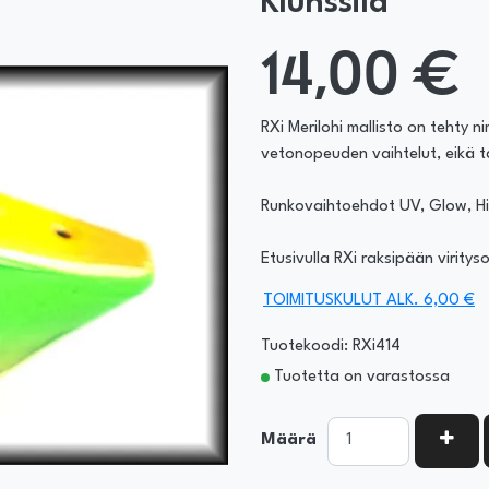
Klunssila
14,00 €
RXi Merilohi mallisto on tehty 
vetonopeuden vaihtelut, eikä t
Runkovaihtoehdot UV, Glow, Hil
Etusivulla RXi raksipään viritys
TOIMITUSKULUT ALK. 6,00 €
Tuotekoodi: RXi414
Tuotetta on varastossa
KASV
Määrä