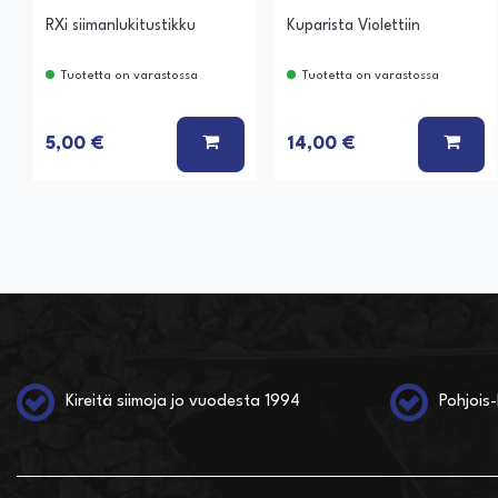
RXi siimanlukitustikku
Kuparista Violettiin
Tuotetta on varastossa
Tuotetta on varastossa
LISÄÄ KORIIN
LISÄ
5,00 €
14,00 €
Kireitä siimoja jo vuodesta 1994
Pohjois-