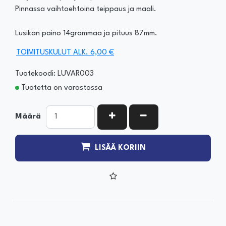
Pinnassa vaihtoehtoina teippaus ja maali.
Lusikan paino 14grammaa ja pituus 87mm.
TOIMITUSKULUT ALK. 6,00 €
Tuotekoodi: LUVAR003
Tuotetta on varastossa
KASVATA MÄÄRÄÄ
VÄHENNÄ MÄÄRÄÄ
Määrä
LISÄÄ KORIIN