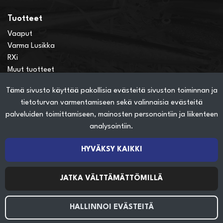
Tuotteet
Vaaput
Varma Lusikka
RXi
Muut tuotteet
Tämä sivusto käyttää pakollisia evästeitä sivuston toiminnan ja
Verkkokauppainfo
tietoturvan varmentamiseen sekä valinnaisia evästeitä
Näin teet ostoksia verkkokaupassa
palveluiden toimittamiseen, mainosten personointiin ja liikenteen
Sopimusehdot
analysointiin.
Toimitustavat
Maksutavat
HYVÄKSY KAIKKI
Tietosuojaseloste
JATKA VÄLTTÄMÄTTÖMILLÄ
Seuraa sosiaalisessa mediassa
HALLINNOI EVÄSTEITÄ