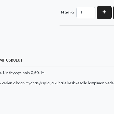
KASV
Määrä
MITUSKULUT
. Uintisyvyys noin 0,50-1m.
 veden aikaan myöhäsyksyllä ja kuhalle keskikesällä lämpimän vede