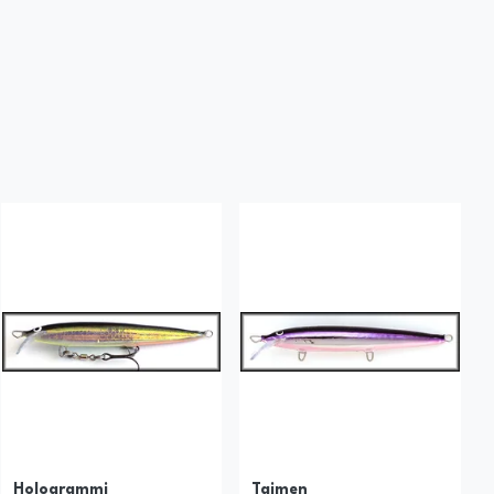
Hologrammi
Taimen