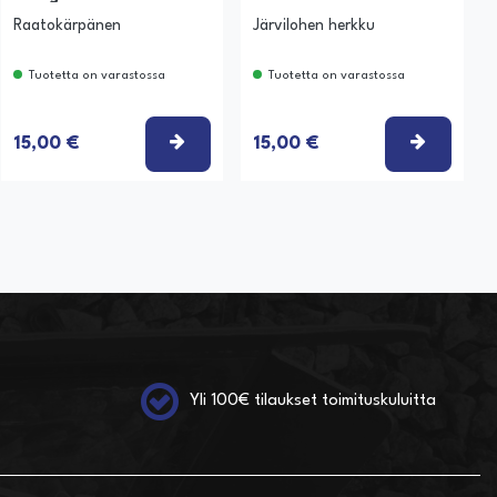
Raatokärpänen
Järvilohen herkku
Tuotetta on varastossa
Tuotetta on varastossa
SE VAIHTOEHTO
VALITSE VAIHTOEHTO
VALITSE
15,00 €
15,00 €
Yli 100€ tilaukset toimituskuluitta