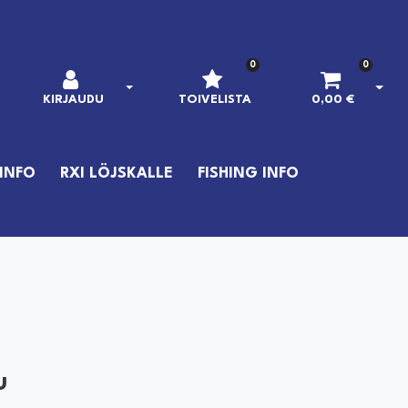
0
0
AVAA KIRJAUTUMINEN
AVAA
KIRJAUDU
TOIVELISTA
0,00 €
INFO
RXI LÖJSKALLE
FISHING INFO
u