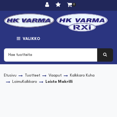
Siirry pääsisältöön
0
VALIKKO
Etusivu
Tuotteet
Vaaput
Kalkkaro Kuha
LoimuKalkkaro
Loisto Makrilli