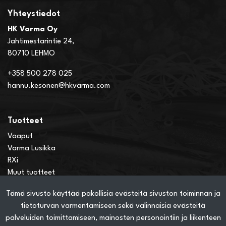
Yhteystiedot
HK Varma Oy
Jahtimestarintie 24,
80710 LEHMO
+358 500 278 025
hannu.kesonen@hkvarma.com
Tuotteet
Vaaput
Varma Lusikka
RXi
Muut tuotteet
Tämä sivusto käyttää pakollisia evästeitä sivuston toiminnan ja
Verkkokauppainfo
tietoturvan varmentamiseen sekä valinnaisia evästeitä
Näin teet ostoksia verkkokaupassa
palveluiden toimittamiseen, mainosten personointiin ja liikenteen