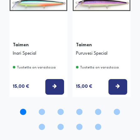
Taimen
Taimen
Inari Special
Puruvesi Special
Tuotetta on varastossa
Tuotetta on varastossa
VALITSE VAIHTOEHTO
VALITSE
15,00 €
15,00 €