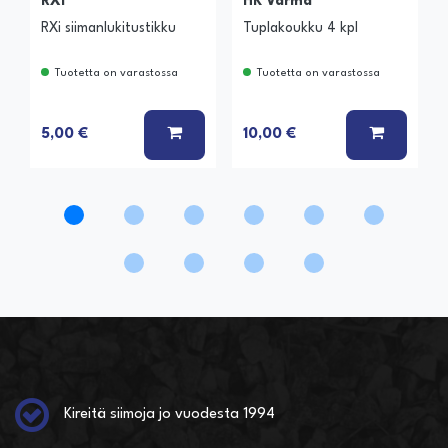
RXi
HK Varma
RXi siimanlukitustikku
Tuplakoukku 4 kpl
Tuotetta on varastossa
Tuotetta on varastossa
LISÄÄ KORIIN
LISÄÄ K
5,00 €
10,00 €
Kireitä siimoja jo vuodesta 1994