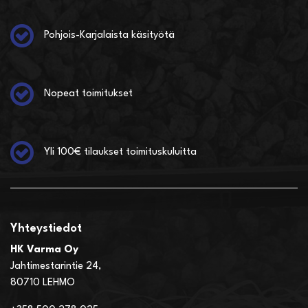
Pohjois-Karjalaista käsityötä
Nopeat toimitukset
Yli 100€ tilaukset toimituskuluitta
Yhteystiedot
HK Varma Oy
Jahtimestarintie 24,
80710 LEHMO