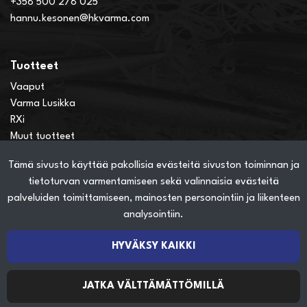
+358 500 278 025
hannu.kesonen@hkvarma.com
Tuotteet
Vaaput
Varma Lusikka
RXi
Muut tuotteet
Tämä sivusto käyttää pakollisia evästeitä sivuston toiminnan ja
Verkkokauppainfo
tietoturvan varmentamiseen sekä valinnaisia evästeitä
Näin teet ostoksia verkkokaupassa
palveluiden toimittamiseen, mainosten personointiin ja liikenteen
Sopimusehdot
analysointiin.
Toimitustavat
Maksutavat
HYVÄKSY KAIKKI
Tietosuojaseloste
JATKA VÄLTTÄMÄTTÖMILLÄ