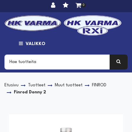
Siirry pääsisältöön
0
VALIKKO
Etusivu
Tuotteet
Muut tuotteet
FINROD
Finrod Donny 2