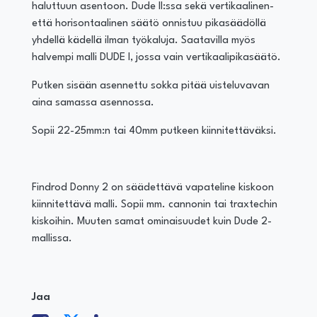
haluttuun asentoon. Dude II:ssa sekä vertikaalinen-
että horisontaalinen säätö onnistuu pikasäädöllä
yhdellä kädellä ilman työkaluja. Saatavilla myös
halvempi malli DUDE I, jossa vain vertikaalipikasäätö.
Putken sisään asennettu sokka pitää uisteluvavan
aina samassa asennossa.
Sopii 22-25mm:n tai 40mm putkeen kiinnitettäväksi.
Findrod Donny 2 on säädettävä vapateline kiskoon
kiinnitettävä malli. Sopii mm. cannonin tai traxtechin
kiskoihin. Muuten samat ominaisuudet kuin Dude 2-
mallissa.
Jaa