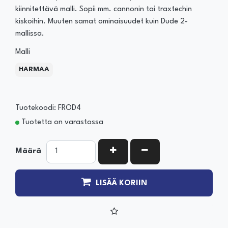
kiinnitettävä malli. Sopii mm. cannonin tai traxtechin
kiskoihin. Muuten samat ominaisuudet kuin Dude 2-
mallissa.
Malli
HARMAA
Tuotekoodi: FROD4
Tuotetta on varastossa
KASVATA MÄÄRÄÄ
VÄHENNÄ MÄÄRÄÄ
Määrä
LISÄÄ KORIIN