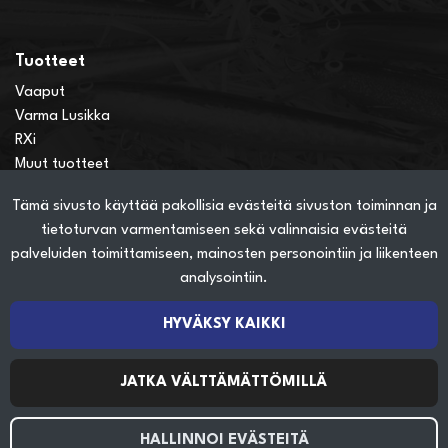
Tuotteet
Vaaput
Varma Lusikka
RXi
Muut tuotteet
Tämä sivusto käyttää pakollisia evästeitä sivuston toiminnan ja
Verkkokauppainfo
tietoturvan varmentamiseen sekä valinnaisia evästeitä
Näin teet ostoksia verkkokaupassa
palveluiden toimittamiseen, mainosten personointiin ja liikenteen
Sopimusehdot
analysointiin.
Toimitustavat
Maksutavat
HYVÄKSY KAIKKI
Tietosuojaseloste
JATKA VÄLTTÄMÄTTÖMILLÄ
Seuraa sosiaalisessa mediassa
HALLINNOI EVÄSTEITÄ