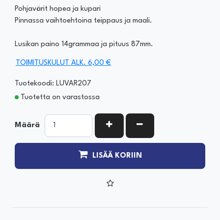
Pohjavärit hopea ja kupari
Pinnassa vaihtoehtoina teippaus ja maali.
Lusikan paino 14grammaa ja pituus 87mm.
TOIMITUSKULUT ALK. 6,00 €
Tuotekoodi: LUVAR207
Tuotetta on varastossa
KASVATA MÄÄRÄÄ
VÄHENNÄ MÄÄRÄÄ
Määrä
LISÄÄ KORIIN