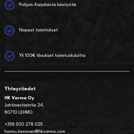
Pohjois-Karjalaista käsityötä
Nopeat toimitukset
Yli 100€ tilaukset toimituskuluitta
Yhteystiedot
HK Varma Oy
Jahtimestarintie 24,
80710 LEHMO
+358 500 278 025
hannu.kesonen@hkvarma.com