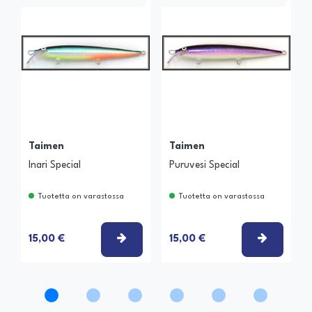
Taimen
Taimen
Inari Special
Puruvesi Special
Tuotetta on varastossa
Tuotetta on varastossa
VALITSE VAIHTOEHTO
VALITSE
15,00 €
15,00 €