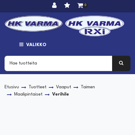
Siirry pääsisältöön
0
VALIKKO
Etusivu
Tuotteet
Vaaput
Taimen
Maalipintaiset
Verihile