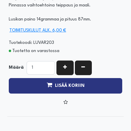
Pinnassa vaihtoehtoina teippaus ja maali.
Lusikan paino 14grammaa ja pituus 87mm.
TOIMITUSKULUT ALK. 6,00 €
Tuotekoodi: LUVAR203
Tuotetta on varastossa
KASVATA MÄÄRÄÄ
VÄHENNÄ MÄÄRÄÄ
Määrä
LISÄÄ KORIIN