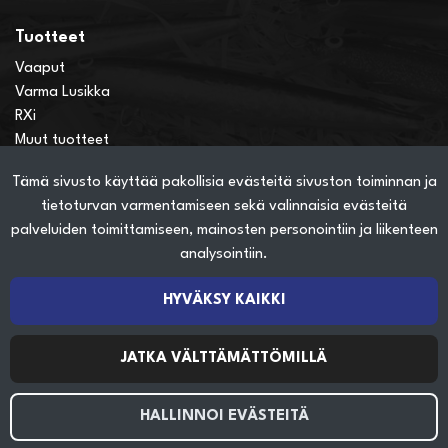
Tuotteet
Vaaput
Varma Lusikka
RXi
Muut tuotteet
Tämä sivusto käyttää pakollisia evästeitä sivuston toiminnan ja
Verkkokauppainfo
tietoturvan varmentamiseen sekä valinnaisia evästeitä
Näin teet ostoksia verkkokaupassa
palveluiden toimittamiseen, mainosten personointiin ja liikenteen
Sopimusehdot
analysointiin.
Toimitustavat
Maksutavat
HYVÄKSY KAIKKI
Tietosuojaseloste
JATKA VÄLTTÄMÄTTÖMILLÄ
Seuraa sosiaalisessa mediassa
HALLINNOI EVÄSTEITÄ